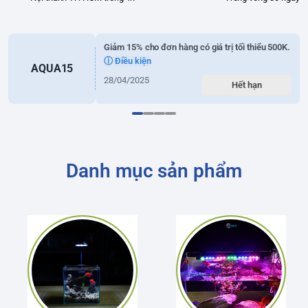
Giảm 15% cho đơn hàng có giá trị tối thiểu 500K.
ⓘ Điều kiện
AQUA15
28/04/2025
Hết hạn
Danh mục sản phẩm