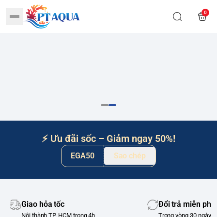
0
⚡ Ưu đãi sốc – Giảm ngay 50%!
EGA50
Sao chép
Giao hỏa tốc
Đổi trả miễn phí
Nội thành TP. HCM trong 4h
Trong vòng 30 ngày m