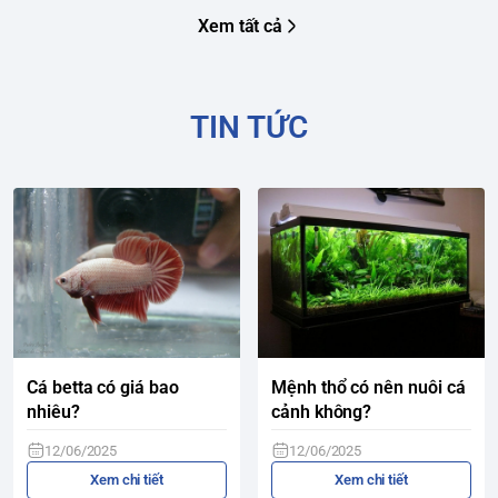
Xem tất cả
TIN TỨC
Cá betta có giá bao
Mệnh thổ có nên nuôi cá
nhiêu?
cảnh không?
12/06/2025
12/06/2025
Xem chi tiết
Xem chi tiết