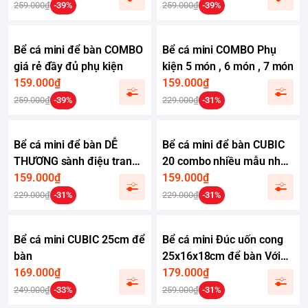
bàn
cá cảnh mini
259.000₫
-39%
259.000₫
-39%
Bể cá mini để bàn COMBO
Bể cá mini COMBO Phụ
giá rẻ đầy đủ phụ kiện
kiện 5 món , 6 món , 7 món
159.000₫
159.000₫
259.000₫
-39%
229.000₫
-31%
Bể cá mini để bàn DỄ
Bể cá mini để bàn CUBIC
THƯƠNG sành điệu trang
20 combo nhiều mẫu nhỏ
trí đẹp mắt
159.000₫
xinh phù hợp nuôi cá cảnh
159.000₫
để bàn
229.000₫
-31%
229.000₫
-31%
Bể cá mini CUBIC 25cm để
Bể cá mini Đúc uốn cong
bàn
25x16x18cm để bàn Với
169.000₫
nhiều mẫu lựa chọn có
179.000₫
kèm phụ kiện sỏi nền và
249.000₫
-33%
259.000₫
-31%
cây nhựa