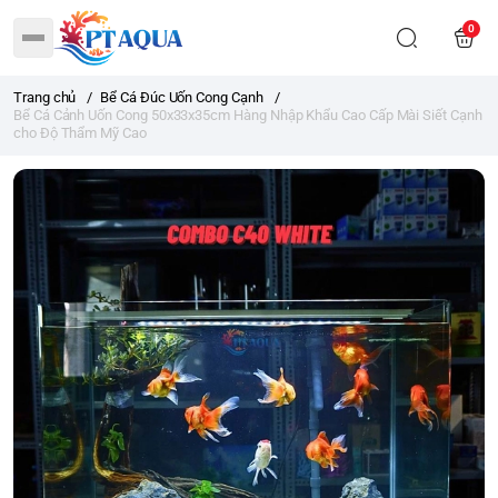
0
Trang chủ
/
Bể Cá Đúc Uốn Cong Cạnh
/
Bể Cá Cảnh Uốn Cong 50x33x35cm Hàng Nhập Khẩu Cao Cấp Mài Siết Cạnh
cho Độ Thẩm Mỹ Cao