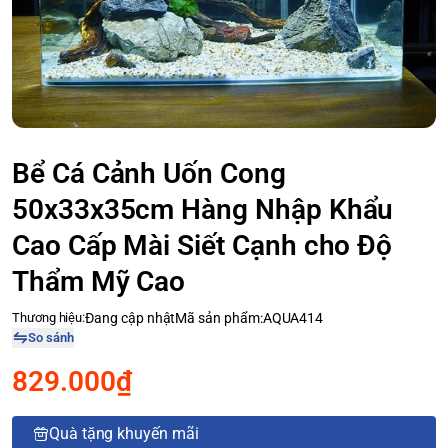
Bể Cá Cảnh Uốn Cong
50x33x35cm Hàng Nhập Khẩu
Cao Cấp Mài Siết Cạnh cho Độ
Thẩm Mỹ Cao
Thương hiệu:
Đang cập nhật
Mã sản phẩm:
AQUA414
So sánh
829.000₫
Quà tặng khuyến mãi