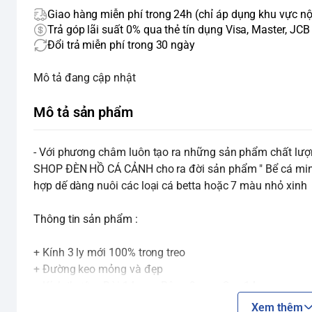
Giao hàng miễn phí trong 24h (chỉ áp dụng khu vực nộ
Trả góp lãi suất 0% qua thẻ tín dụng Visa, Master, JCB
Đổi trả miễn phí trong 30 ngày
Mô tả đang cập nhật
Mô tả sản phẩm
- Với phương châm luôn tạo ra những sản phẩm chất lượ
SHOP ĐÈN HỒ CÁ CẢNH cho ra đời sản phẩm " Bể cá mini
hợp dế dàng nuôi các loại cá betta hoặc 7 màu nhỏ xinh
Thông tin sản phẩm :
+ Kính 3 ly mới 100% trong treo
+ Đường keo mỏng và đẹp
+ Kích thước : Dài 14cm x Rộng 9cm x Cao 14cm
QUÝ KHÁCH ĐẶT HÀNG VUI LÒNG CHỌN PHÂN LOẠI:
Xem thêm