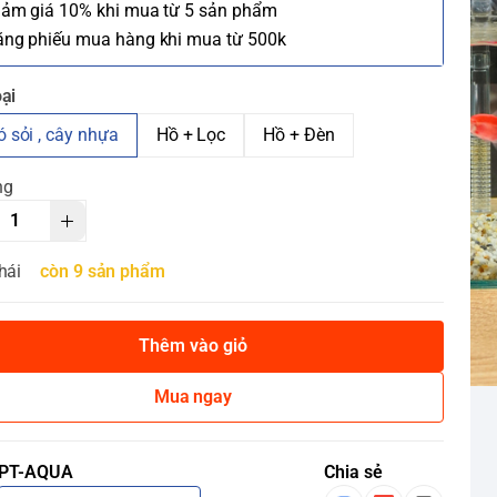
iảm giá 10% khi mua từ 5 sản phẩm
ặng phiếu mua hàng khi mua từ 500k
ại
ó sỏi , cây nhựa
Hồ + Lọc
Hồ + Đèn
ng
hái
còn 9 sản phẩm
Thêm vào giỏ
Mua ngay
PT-AQUA
Chia sẻ