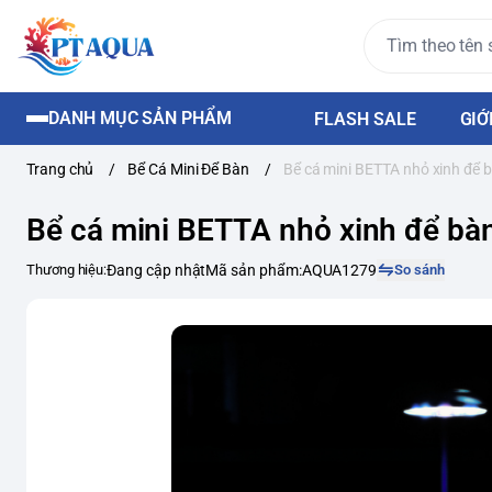
DANH MỤC SẢN PHẨM
FLASH SALE
GIỚ
Trang chủ
/
Bể Cá Mini Để Bàn
/
Bể cá mini BETTA nhỏ xinh để 
Bể cá mini BETTA nhỏ xinh để bà
Thương hiệu:
Đang cập nhật
Mã sản phẩm:
AQUA1279
So sánh