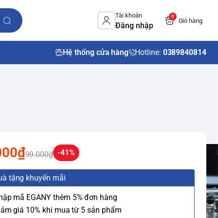
Tài khoản
0
Giỏ hàng
Đăng nhập
Hệ thống cửa hàng
Hotline:
0389840814
000₫
-41%
99.000₫
uà tặng khuyến mãi
Nhập mã EGANY thêm 5% đơn hàng
iảm giá 10% khi mua từ 5 sản phẩm