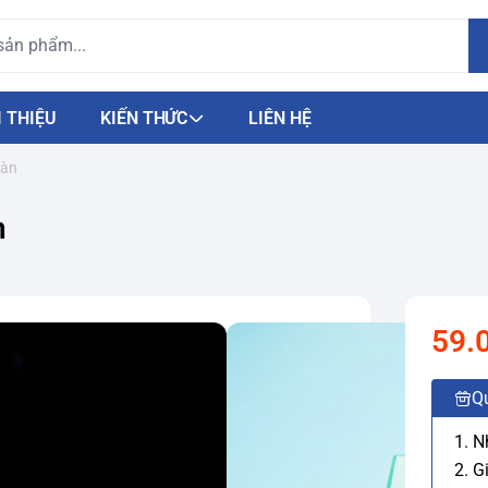
I THIỆU
KIẾN THỨC
LIÊN HỆ
bàn
n
59.
Q
1. 
2. G