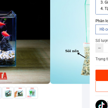
3. G
4. T
Phân lo
Hồ c
Số lượ
Trạng t