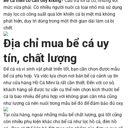
Bể cá mini có cần oxy không
? Câu trả lời là có, nhưng với
mức vừa phải. Có nhiều người nuôi cá loại nhỏ mà sử dụng
máy lọc có công suất quá lớn khiến cá bị mệt mà không
phát hiện, duy trì dùng trong một thời gian dài làm cá bị
chết.
Địa chỉ mua bể cá uy
tín, chất lượng
Để cá và vi sinh vật phát triển tốt, bạn cần chọn được mẫu
bể cá phù hợp. Và việc lựa chọn nơi bán bể cá cảnh uy tín
như cửa hàng Hồ Cá Mini là rất cần thiết. Đến với cơ sở,
khách hàng sẽ được tư vấn cụ thể nên chọn kích thước bể
cá là bao nhiêu để phù hợp với không gian căn nhà cũng
như lượng cá nên nuôi trong mẫu bể đó để đảm bảo đủ oxy.
Tại cửa hàng, ngoài những mẫu bể chất lượng, giá tốt cũng
còn nhiều phụ kiện khác cho bể cá như lọc hồ cá, đèn hồ