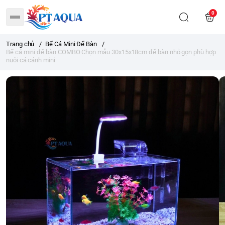
0
Trang chủ
/
Bể Cá Mini Để Bàn
/
Bể cá mini để bàn COMBO Chọn mẫu 30x15x18cm để bàn nhỏ gọn phù hợp
nuôi cá cảnh mini