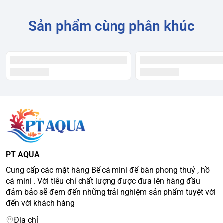
nền và cây nhựa mini .
Sản phẩm cùng phân khúc
+ COMBO : Gồm Hồ Kiếng , Lọc Thác , Đèn Led , sỏi nền và
cây nhựa
-Lưu ý : Sỏi nền nên rửa sạch trước khi cho vào bể để tránh
bị đục nước
PT AQUA
Cung cấp các mặt hàng Bể cá mini để bàn phong thuỷ , hồ
cá mini . Với tiêu chí chất lượng được đưa lên hàng đầu
đảm bảo sẽ đem đến những trải nghiệm sản phẩm tuyệt vời
đến với khách hàng
Địa chỉ