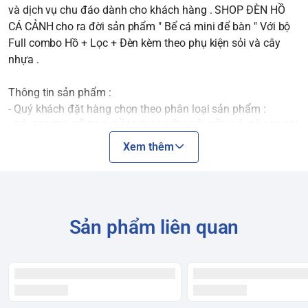
và dịch vụ chu đáo dành cho khách hàng . SHOP ĐÈN HỒ
CÁ CẢNH cho ra đời sản phẩm " Bể cá mini để bàn " Với bộ
Full combo Hồ + Lọc + Đèn kèm theo phụ kiện sỏi và cây
nhựa .
Thông tin sản phẩm :
- Quý khách đặt hàng chọn theo phân loại sản phẩm :
- BỘ COMBO SẼ BAO GỒM PHỤ KIỆN SỎI NỀN VÀ CÂY NHỰA
MINI
Xem thêm
- BỘ COMBO + KHUNG : Sẽ bao gồm bộ combo kèm khung
như hình ( Lưu ý : Chất liệu khung bằng FOMEX siêu nhẹ
không phải gỗ )
Sản phẩm liên quan
+ HỒ KIẾNG VÀ PHỤ KIỆN
- Hồ kiếng kích thước : Dài 30cm rộng 15cm Cao 18cm (
PHỤ KIỆN LÀ SỎI NỀN VÀ CÂY NHỰA )
+ HỒ KIẾNG + KHUNG : Hồ kiếng dài 30cm rộng 15cm cao
18cm , khung ốp theo hồ chất liệu bằng fomex , phụ kiện sỏi