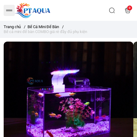
0
Trang chủ
/
Bể Cá Mini Để Bàn
/
Bể cá mini để bàn COMBO giá rẻ đầy đủ phụ kiện