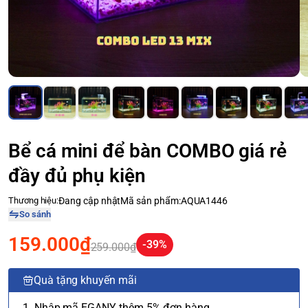
Bể cá mini để bàn COMBO giá rẻ
đầy đủ phụ kiện
Thương hiệu:
Đang cập nhật
Mã sản phẩm:
AQUA1446
So sánh
159.000₫
-39%
259.000₫
Quà tặng khuyến mãi
1. Nhập mã EGANY thêm 5% đơn hàng