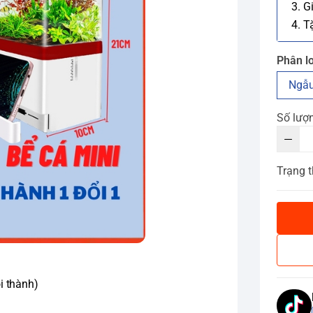
3. G
4. T
Phân lo
Ngẫu
Số lượ
Trạng t
i thành)