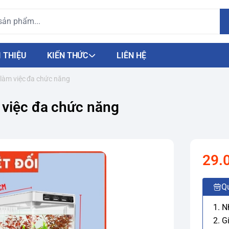
I THIỆU
KIẾN THỨC
LIÊN HỆ
 làm việc đa chức năng
 việc đa chức năng
29.
Q
1. 
2. G