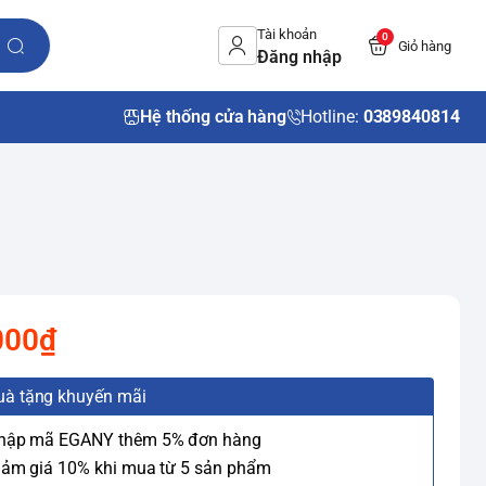
Tài khoản
0
Giỏ hàng
Đăng nhập
Hệ thống cửa hàng
Hotline:
0389840814
000₫
uà tặng khuyến mãi
Nhập mã EGANY thêm 5% đơn hàng
iảm giá 10% khi mua từ 5 sản phẩm