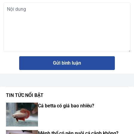
Gửi bình luận
TIN TỨC NỔI BẬT
Cá betta có giá bao nhiêu?
Mệnh thổ có nên nuôi cá cảnh không?