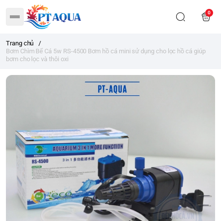
0
Trang chủ
/
Bơm Chìm Bể Cá 5w RS-4500 Bơm hồ cá mini sử dụng cho lọc hồ cá giúp
bơm cho lọc và thôi oxi