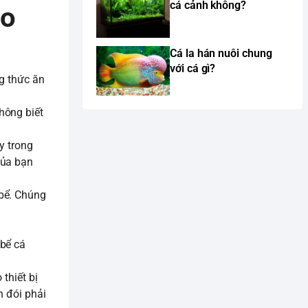
cá cảnh không?
eo
Cá la hán nuôi chung
với cá gì?
ng thức ăn
hông biết
y trong
của bạn
 bể. Chúng
 bể cá
thiết bị
n đói phải