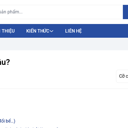
I THIỆU
KIẾN THỨC
LIÊN HỆ
âu?
ổi bể…)