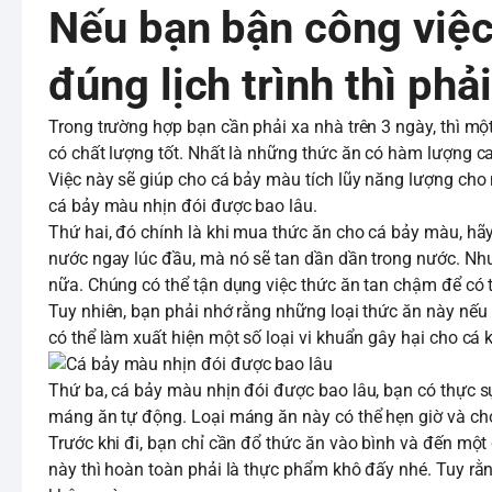
Nếu bạn bận công việ
đúng lịch trình thì pha
Trong trường hợp bạn cần phải xa nhà trên 3 ngày, thì mộ
có chất lượng tốt. Nhất là những thức ăn có hàm lượng 
Việc này sẽ giúp cho cá bảy màu tích lũy năng lượng cho
cá bảy màu nhịn đói được bao lâu.
Thứ hai, đó chính là khi mua thức ăn cho cá bảy màu, hãy
nước ngay lúc đầu, mà nó sẽ tan dần dần trong nước. Như
nữa. Chúng có thể tận dụng việc thức ăn tan chậm để có t
Tuy nhiên, bạn phải nhớ rằng những loại thức ăn này nế
có thể làm xuất hiện một số loại vi khuẩn gây hại cho cá 
Thứ ba, cá bảy màu nhịn đói được bao lâu, bạn có thực s
máng ăn tự động. Loại máng ăn này có thể hẹn giờ và c
Trước khi đi, bạn chỉ cần đổ thức ăn vào bình và đến một 
này thì hoàn toàn phải là thực phẩm khô đấy nhé. Tuy rằng