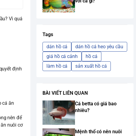
với cá gì?
̀u? Vì quá
Tags
dán hồ cá
dán hồ cá heo yêu cầu
giá hồ cá cảnh
hồ cá
làm hồ cá
sản xuất hồ cá
quyết định
BÀI VIẾT LIÊN QUAN
o cá ăn
Cá betta có giá bao
nhiêu?
ông nên để
ăn nuôi cơ
Mệnh thổ có nên nuôi