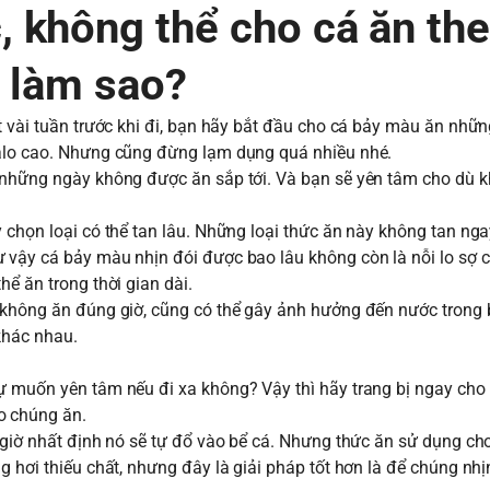
c, không thể cho cá ăn th
̉i làm sao?
t vài tuần trước khi đi, bạn hãy bắt đầu cho cá bảy màu ăn nhữ
calo cao. Nhưng cũng đừng lạm dụng quá nhiều nhé.
 những ngày không được ăn sắp tới. Và bạn sẽ yên tâm cho dù k
 chọn loại có thể tan lâu. Những loại thức ăn này không tan nga
 vậy cá bảy màu nhịn đói được bao lâu không còn là nỗi lo sợ 
hể ăn trong thời gian dài.
u không ăn đúng giờ, cũng có thể gây ảnh hưởng đến nước trong
khác nhau.
ự muốn yên tâm nếu đi xa không? Vậy thì hãy trang bị ngay cho
ho chúng ăn.
giờ nhất định nó sẽ tự đổ vào bể cá. Nhưng thức ăn sử dụng cho 
 hơi thiếu chất, nhưng đây là giải pháp tốt hơn là để chúng nhị