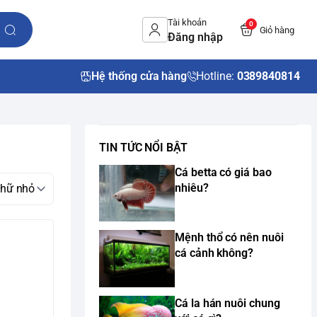
Tài khoản
0
Giỏ hàng
Đăng nhập
Hệ thống cửa hàng
Hotline:
0389840814
TIN TỨC NỔI BẬT
Cá betta có giá bao
nhiêu?
Mệnh thổ có nên nuôi
cá cảnh không?
Cá la hán nuôi chung