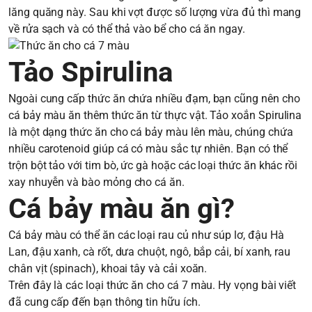
lăng quăng này. Sau khi vợt được số lượng vừa đủ thì mang
về rửa sạch và có thể thả vào bể cho cá ăn ngay.
Tảo Spirulina
Ngoài cung cấp thức ăn chứa nhiều đạm, bạn cũng nên cho
cá bảy màu ăn thêm thức ăn từ thực vật. Tảo xoắn Spirulina
là một dạng thức ăn cho cá bảy màu lên màu, chúng chứa
nhiều carotenoid giúp cá có màu sắc tự nhiên. Bạn có thể
trộn bột tảo với tim bò, ức gà hoặc các loại thức ăn khác rồi
xay nhuyễn và bào mỏng cho cá ăn.
Cá bảy màu ăn gì?
Cá bảy màu có thể ăn các loại rau củ như súp lơ, đậu Hà
Lan, đậu xanh, cà rốt, dưa chuột, ngô, bắp cải, bí xanh, rau
chân vịt (spinach), khoai tây và cải xoăn.
Trên đây là các loại thức ăn cho cá 7 màu. Hy vọng bài viết
đã cung cấp đến bạn thông tin hữu ích.