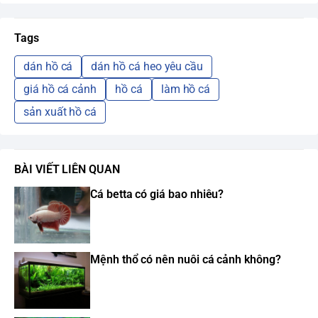
Tags
dán hồ cá
dán hồ cá heo yêu cầu
giá hồ cá cảnh
hồ cá
làm hồ cá
sản xuất hồ cá
BÀI VIẾT LIÊN QUAN
Cá betta có giá bao nhiêu?
Mệnh thổ có nên nuôi cá cảnh không?