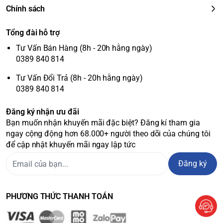
Chính sách
Tổng đài hỗ trợ
Tư Vấn Bán Hàng (8h - 20h hằng ngày)
0389 840 814
Tư Vấn Đổi Trả (8h - 20h hằng ngày)
0389 840 814
Đăng ký nhận ưu đãi
Bạn muốn nhận khuyến mãi đặc biệt? Đăng kí tham gia
ngay cộng động hơn 68.000+ người theo dõi của chúng tôi
để cập nhật khuyến mãi ngay lập tức
Đăng ký
PHƯƠNG THỨC THANH TOÁN