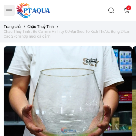
0
Trang chủ
/
Chậu Thuỷ Tinh
/
Chậu Thuỷ Tinh , Bể Cá mini Hình Ly Cỡ Đại Siêu To Kích Thước Bụng 24cm
Cao 27cm hợp nuôi cá cảnh