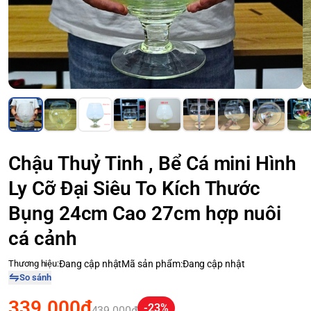
Chậu Thuỷ Tinh , Bể Cá mini Hình
Ly Cỡ Đại Siêu To Kích Thước
Bụng 24cm Cao 27cm hợp nuôi
cá cảnh
Thương hiệu:
Đang cập nhật
Mã sản phẩm:
Đang cập nhật
So sánh
339.000₫
-23%
439.000₫