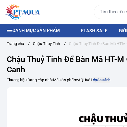
DANH MỤC SẢN PHẨM
FLASH SALE
GIỚ
Trang chủ
/
Chậu Thuỷ Tinh
/
Chậu Thuỷ Tinh Để Bàn Mã HT-M 
Chậu Thuỷ Tinh Để Bàn Mã HT-M 
Canh
Thương hiệu:
Đang cập nhật
Mã sản phẩm:
AQUA81
So sánh