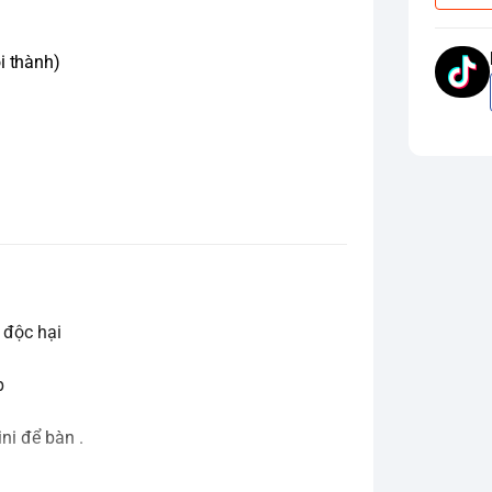
i thành)
 độc hại
p
ni để bàn .