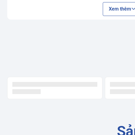
Mã HT-04M : Ngang 9cm , Cao 11cm
Xem thêm
Mã HT-03M : Ngang 12cm , Cao 14cm
Mã HT-02M : Ngang 16.5cm , Cao 14cm
Mã HT-01M : Ngang 20.5cm , Cao 17cm
Quý Khách Đặt hàng lưu ý chọn đúng mẫu , đúng kích th
Sả