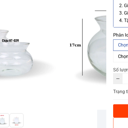
2. G
3. G
4. T
Phân lo
Chọn
Chọn
Số lượ
Trạng t