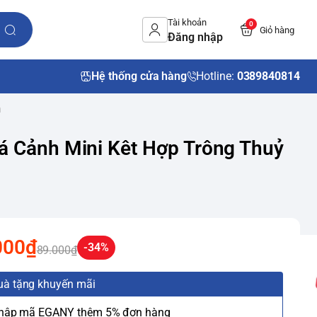
Tài khoản
0
Giỏ hàng
Đăng nhập
Hệ thống cửa hàng
Hotline:
0389840814
h
 Cảnh Mini Kêt Hợp Trông Thuỷ
000₫
-34%
89.000₫
uà tặng khuyến mãi
Nhập mã EGANY thêm 5% đơn hàng