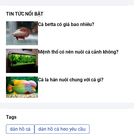
TIN TỨC NỔI BẬT
Cá betta có giá bao nhiêu?
Mệnh thổ có nên nuôi cá cảnh không?
Cá la hán nuôi chung với cá gì?
Tags
dán hồ cá
dán hồ cá heo yêu cầu