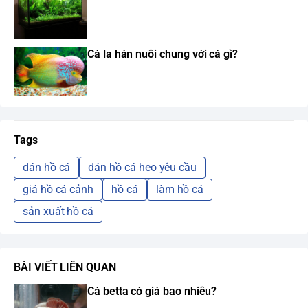
Cá la hán nuôi chung với cá gì?
Tags
dán hồ cá
dán hồ cá heo yêu cầu
giá hồ cá cảnh
hồ cá
làm hồ cá
sản xuất hồ cá
BÀI VIẾT LIÊN QUAN
Cá betta có giá bao nhiêu?