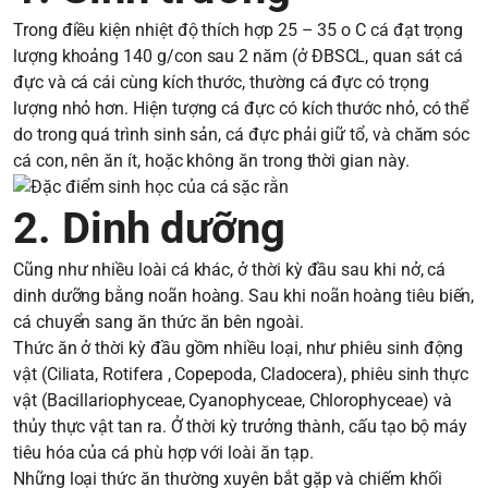
Trong điều kiện nhiệt độ thích hợp 25 – 35 o C cá đạt trọng
lượng khoảng 140 g/con sau 2 năm (ở ĐBSCL, quan sát cá
đực và cá cái cùng kích thước, thường cá đực có trọng
lượng nhỏ hơn. Hiện tượng cá đực có kích thước nhỏ, có thể
do trong quá trình sinh sản, cá đực phải giữ tổ, và chăm sóc
cá con, nên ăn ít, hoặc không ăn trong thời gian này.
2. Dinh dưỡng
Cũng như nhiều loài cá khác, ở thời kỳ đầu sau khi nở, cá
dinh dưỡng bằng noãn hoàng. Sau khi noãn hoàng tiêu biến,
cá chuyển sang ăn thức ăn bên ngoài.
Thức ăn ở thời kỳ đầu gồm nhiều loại, như phiêu sinh động
vật (Ciliata, Rotifera , Copepoda, Cladocera), phiêu sinh thực
vật (Bacillariophyceae, Cyanophyceae, Chlorophyceae) và
thủy thực vật tan ra. Ở thời kỳ trưởng thành, cấu tạo bộ máy
tiêu hóa của cá phù hợp với loài ăn tạp.
Những loại thức ăn thường xuyên bắt gặp và chiếm khối