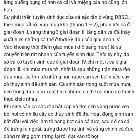
lưng xuống bụng rõ hơn cá cái và miệng của nó cũng lớn
hơn.
Sự phát triển tuyến sinh dục của cá sặc rằn ở vùng ĐBSCL
theo mùa rất rõ. Vào mùa khô (tháng 1 – 2), phần lớn cá ở
giai đoạn II, sang tháng 3 giai đoạn III tăng dần và đã thấy
xuất hiện những cá thể ở thời kỳ đầu của giai đoạn IV.
Vào khoảng thời điểm giao mùa (khô sang mưa) là sự
chuyển biến rất nhanh của tuyến sinh dục. Thời kỳ này, đa
số cá có tuyến sinh dục ở giai đoạn IV, chỉ một ít cá ở giai
đoạn III. Khi mùa mưa tới, nhất là sau những trận mưa rào
đầu mùa, cá tìm tới những nơi nước cạn ven bờ, nhiều cây
cỏ thủy sinh để sinh sản. Cá sinh sản trong suốt mùa mưa,
nên trong đàn luôn xuất hiện những cá thể có mức độ thành
thục khác nhau.
Khi sinh sản cá sặc rằn bắt cặp và tìm đến vùng nước ven
bờ, nơi có nhiều cây cỏ thủy sinh để đẻ. Hoạt động sinh sản
bắt đầu với việc làm tổ bằng bọt của cá đực, sau đó cá cái
đẻ trứng ra ngoài, trứng được thụ tinh và cũng chính cá đực
dùng miệng gom trứng lại rồi đặt vào tổ bọt.