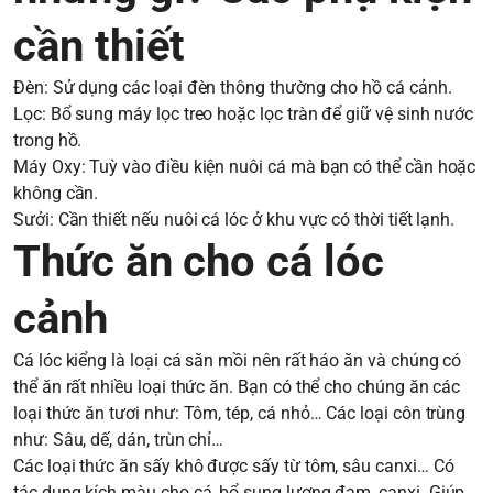
cần thiết
Đèn: Sử dụng các loại đèn thông thường cho hồ cá cảnh.
Lọc: Bổ sung máy lọc treo hoặc lọc tràn để giữ vệ sinh nước
trong hồ.
Máy Oxy: Tuỳ vào điều kiện nuôi cá mà bạn có thể cần hoặc
không cần.
Sưởi: Cần thiết nếu nuôi cá lóc ở khu vực có thời tiết lạnh.
Thức ăn cho cá lóc
cảnh
Cá lóc kiểng là loại cá săn mồi nên rất háo ăn và chúng có
thể ăn rất nhiều loại thức ăn. Bạn có thể cho chúng ăn các
loại thức ăn tươi như: Tôm, tép, cá nhỏ… Các loại côn trùng
như: Sâu, dế, dán, trùn chỉ…
Các loại thức ăn sấy khô được sấy từ tôm, sâu canxi… Có
tác dụng kích màu cho cá, bổ sung lượng đạm, canxi. Giúp