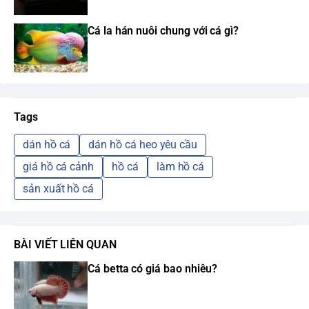
Cá la hán nuôi chung với cá gì?
Tags
dán hồ cá
dán hồ cá heo yêu cầu
giá hồ cá cảnh
hồ cá
làm hồ cá
sản xuất hồ cá
BÀI VIẾT LIÊN QUAN
Cá betta có giá bao nhiêu?