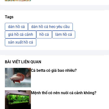
Tags
dán hồ cá
dán hồ cá heo yêu cầu
giá hồ cá cảnh
hồ cá
làm hồ cá
sản xuất hồ cá
BÀI VIẾT LIÊN QUAN
Cá betta có giá bao nhiêu?
Mệnh thổ có nên nuôi cá cảnh không?