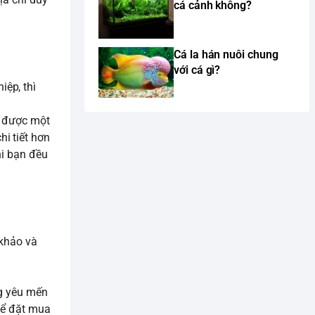
cá cảnh không?
Cá la hán nuôi chung
với cá gì?
ệp, thì
ìm được một
i tiết hơn
ni bạn đều
hảo và
ng yêu mến
ể đặt mua