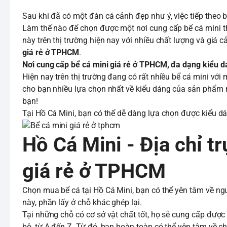
Sau khi đã có một đàn cá cảnh đẹp như ý, việc tiếp theo 
Làm thế nào để chọn được một nơi cung cấp bể cá mini th
này trên thị trường hiện nay với nhiều chất lượng và giá cả
giá rẻ ở TPHCM
.
Nơi cung cấp bể cá mini giá rẻ ở TPHCM, đa dạng kiểu dá
Hiện nay trên thị trường đang có rất nhiều bể cá mini v
cho bạn nhiều lựa chọn nhất về kiểu dáng của sản phẩm 
bạn!
Tại Hồ Cá Mini, bạn có thể dễ dàng lựa chọn được kiểu da
Hồ Cá Mini - Địa chỉ tr
giá rẻ ở TPHCM
Chọn mua bể cá tại Hồ Cá Mini, bạn có thể yên tâm về
này, phần lấy ở chỗ khác ghép lại.
Tại những chỗ có cơ sở vật chất tốt, họ sẽ cung cấp được 
bộ, từ A đến Z. Từ đó, bạn hoàn toàn có thể yên tâm về ch