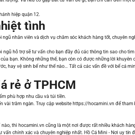
 chánh hiệp quận 12.
hiệt tình
ngũ nhân viên và dịch vụ chăm sóc khách hàng tốt, chuyên nghi
đội ngũ hỗ trợ sẽ tư vấn cho bạn đầy đủ các thông tin sao cho t
của bạn. Không những thế, bạn còn có được những lời khuyên ch
ước, hay vệ sinh bể như thế nào… Tất cả các vấn đề với bể cá mi
!
giá rẻ ở TPHCM
̉m phù hợp nhu cầu và túi tiền.
 đến vài trăm ngàn. Truy cập website
https://hocamini.vn
để tham k
ỉ nào, thì hocamini.vn cũng là một nơi được rất nhiều khách hà
vấn chính xác và chuyên nghiệp nhất. Hồ Cá Mini - Nơi uy tín đ