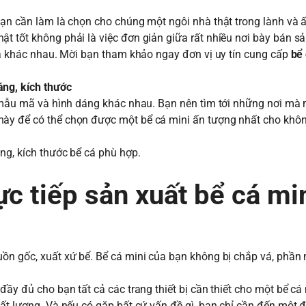
bạn cần làm là chọn cho chúng một ngôi nhà thật trong lành và 
ật tốt không phải là việc đơn giản giữa rất nhiều nơi bày bán 
 khác nhau. Mời bạn tham khảo ngay đơn vị uy tín cung cấp
bể 
ng, kích thước
ới mẫu mã và hình dáng khác nhau. Bạn nên tìm tới những nơi m
này để có thể chọn được một bể cá mini ấn tượng nhất cho khô
́ng, kích thước bể cá phù hợp.
ực tiếp sản xuất bể cá mi
 nguồn gốc, xuất xứ bể. Bể cá mini của bạn không bị chắp vá, phầ
đầy đủ cho bạn tất cả các trang thiết bị cần thiết cho một bể cá 
ất lượng. Và nếu có gặp bất cứ vấn đề gì, bạn chỉ cần đến một đ