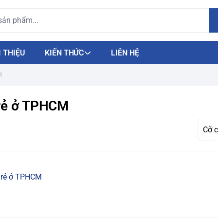
I THIỆU
KIẾN THỨC
LIÊN HỆ
M
á rẻ ở TPHCM
á rẻ ở TPHCM