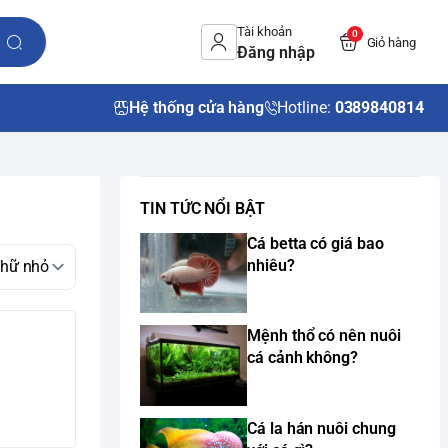
Tài khoản
0
Giỏ hàng
Đăng nhập
Hệ thống cửa hàng
Hotline:
0389840814
TIN TỨC NỔI BẬT
Cá betta có giá bao
nhiêu?
Mệnh thổ có nên nuôi
cá cảnh không?
Cá la hán nuôi chung