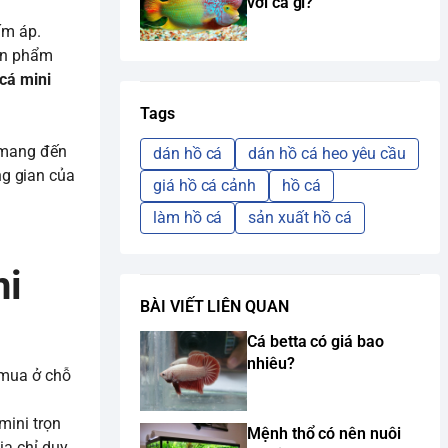
với cá gì?
ấm áp.
sản phẩm
cá mini
Tags
à mang đến
dán hồ cá
dán hồ cá heo yêu cầu
ng gian của
giá hồ cá cảnh
hồ cá
làm hồ cá
sản xuất hồ cá
ni
BÀI VIẾT LIÊN QUAN
Cá betta có giá bao
nhiêu?
n mua ở chỗ
mini trọn
Mệnh thổ có nên nuôi
ịa chỉ duy