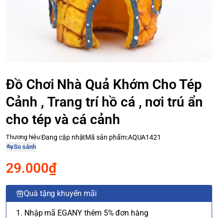
Đồ Chơi Nhà Quả Khớm Cho Tép
Cảnh , Trang trí hồ cá , nơi trú ẩn
cho tép và cá cảnh
Thương hiệu:
Đang cập nhật
Mã sản phẩm:
AQUA1421
So sánh
29.000₫
Quà tặng khuyến mãi
1. Nhập mã EGANY thêm 5% đơn hàng