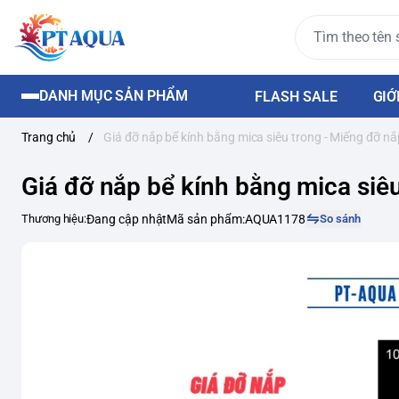
DANH MỤC SẢN PHẨM
FLASH SALE
GIỚ
Trang chủ
/
Giá đỡ nắp bể kính bằng mica siêu trong - Miếng đỡ nắ
Giá đỡ nắp bể kính bằng mica siê
Thương hiệu:
Đang cập nhật
Mã sản phẩm:
AQUA1178
So sánh