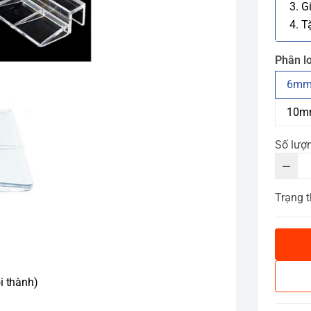
3. G
4. T
Phân lo
6mm
10m
Số lượ
Trạng t
i thành)