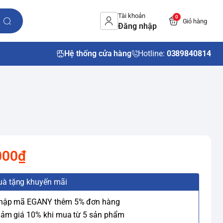
Tài khoản
0
Giỏ hàng
Đăng nhập
Hệ thống cửa hàng
Hotline:
0389840814
000₫
uà tặng khuyến mãi
Nhập mã EGANY thêm 5% đơn hàng
iảm giá 10% khi mua từ 5 sản phẩm