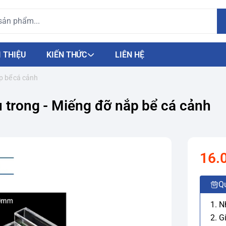
I THIỆU
KIẾN THỨC
LIÊN HỆ
p bể cá cảnh
u trong - Miếng đỡ nắp bể cá cảnh
16.
Q
1. 
2. G