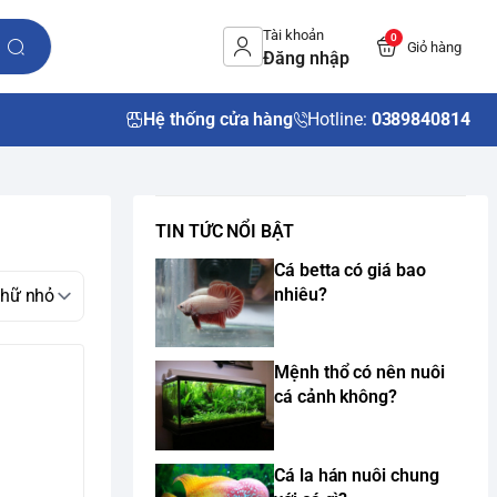
Tài khoản
0
Giỏ hàng
Đăng nhập
Hệ thống cửa hàng
Hotline:
0389840814
TIN TỨC NỔI BẬT
Cá betta có giá bao
nhiêu?
Mệnh thổ có nên nuôi
cá cảnh không?
Cá la hán nuôi chung