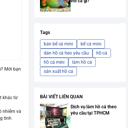
với cá gì?
Tags
bán bể cá mini
bể cá mini
dán hồ cá heo yêu cầu
hồ cá
hồ cá mini
làm hồ cá
o? Mời bạn
sản xuất hồ cá
BÀI VIẾT LIÊN QUAN
t khác từ
Dịch vụ làm hồ cá theo
 ô nhiễm và
yêu cầu tại TPHCM
g tình