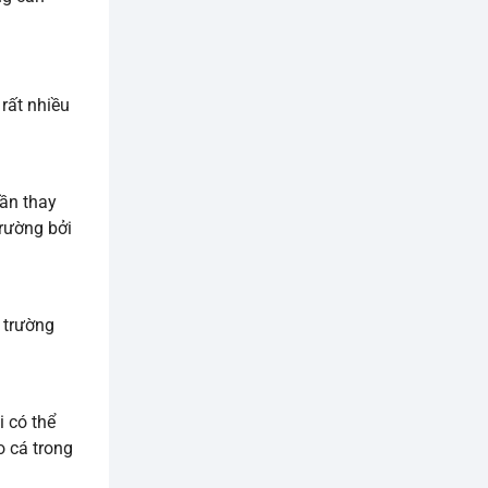
 rất nhiều
cần thay
trường bởi
i trường
i có thể
o cá trong