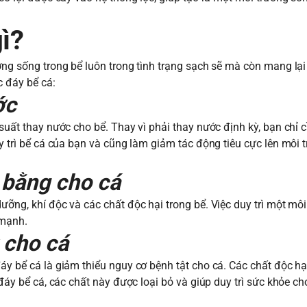
gì?
ờng sống trong bể luôn trong tình trạng sạch sẽ mà còn mang lại
c đáy bể cá:
ước
 suất thay nước cho bể. Thay vì phải thay nước định kỳ, bạn chỉ 
uy trì bể cá của bạn và cũng làm giảm tác động tiêu cực lên môi 
n bằng cho cá
ưỡng, khí độc và các chất độc hại trong bể. Việc duy trì một mô
 mạnh.
t cho cá
áy bể cá là giảm thiểu nguy cơ bệnh tật cho cá. Các chất độc hạ
 đáy bể cá, các chất này được loại bỏ và giúp duy trì sức khỏe ch