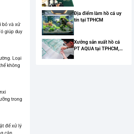
Địa điểm làm hồ cá uy
tín tại TPHCM
i bỏ và xử
đó giúp duy
Xưởng sản xuất hồ cá
PT AQUA tại TPHCM,
chuyên sản xuất hồ cá
ường. Loại
cảnh theo yêu cầu
 thể không
nxi
ưỡng trong
ật để xử lý
ng cân