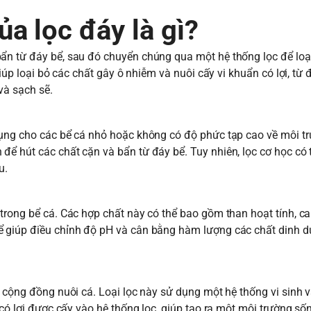
ủa lọc đáy là gì?
ẩn từ đáy bể, sau đó chuyển chúng qua một hệ thống lọc để loạ
giúp loại bỏ các chất gây ô nhiễm và nuôi cấy vi khuẩn có lợi, từ 
và sạch sẽ.
dụng cho các bể cá nhỏ hoặc không có độ phức tạp cao về môi tr
để hút các chất cặn và bẩn từ đáy bể. Tuy nhiên, lọc cơ học có
au.
trong bể cá. Các hợp chất này có thể bao gồm than hoạt tính, ca
ể giúp điều chỉnh độ pH và cân bằng hàm lượng các chất dinh d
 cộng đồng nuôi cá. Loại lọc này sử dụng một hệ thống vi sinh v
 có lợi được cấy vào hệ thống lọc, giúp tạo ra một môi trường số