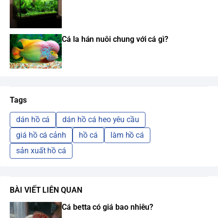
Cá la hán nuôi chung với cá gì?
Tags
dán hồ cá
dán hồ cá heo yêu cầu
giá hồ cá cảnh
hồ cá
làm hồ cá
sản xuất hồ cá
BÀI VIẾT LIÊN QUAN
Cá betta có giá bao nhiêu?