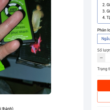
2. G
3. G
4. T
Phân lo
Ngẫu
Số lượ
Trạng t
i thành)