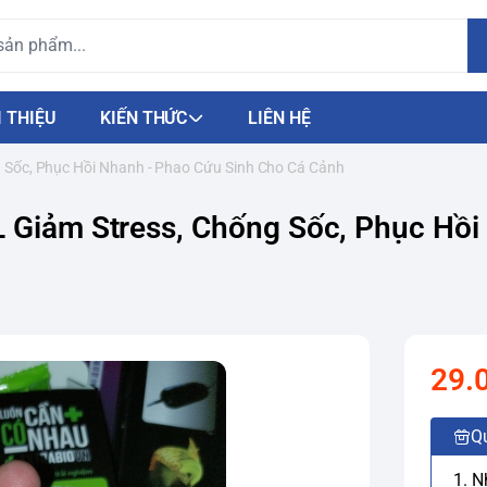
I THIỆU
KIẾN THỨC
LIÊN HỆ
g Sốc, Phục Hồi Nhanh - Phao Cứu Sinh Cho Cá Cảnh
L Giảm Stress, Chống Sốc, Phục Hồi
29.
Q
1. 