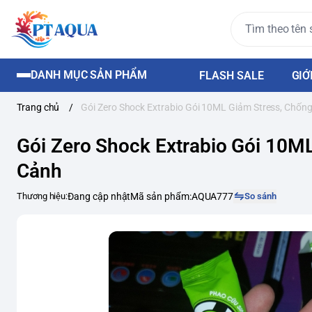
DANH MỤC SẢN PHẨM
FLASH SALE
GIỚ
Trang chủ
/
Gói Zero Shock Extrabio Gói 10ML Giảm Stress, Chốn
Gói Zero Shock Extrabio Gói 10M
Cảnh
Thương hiệu:
Đang cập nhật
Mã sản phẩm:
AQUA777
So sánh