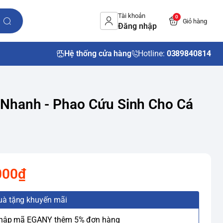
Tài khoản
0
Giỏ hàng
Đăng nhập
Hệ thống cửa hàng
Hotline:
0389840814
 Nhanh - Phao Cứu Sinh Cho Cá
000₫
uà tặng khuyến mãi
Nhập mã EGANY thêm 5% đơn hàng