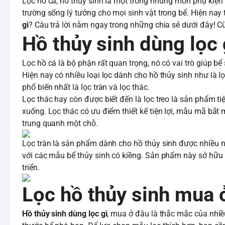
Lọc hồ cá, hồ thủy sinh là một trong những món phụ kiện
trường sống lý tưởng cho mọi sinh vật trong bể. Hiện nay tr
gì
? Câu trả lời nằm ngay trong những chia sẻ dưới đây! Cu
Hồ thủy sinh dùng lọc 
Lọc hồ cá là bộ phận rất quan trọng, nó có vai trò giúp b
Hiện nay có nhiều loại lọc dành cho hồ thủy sinh như là lọ
phổ biến nhất là lọc tràn và lọc thác.
Lọc thác hay còn được biết đến là lọc treo là sản phẩm t
xuống. Lọc thác có ưu điểm thiết kế tiện lợi, mẫu mã bắt
trung quanh một chỗ.
Lọc tràn là sản phẩm dành cho hồ thủy sinh được nhiều ng
với các mẫu bể thủy sinh có kiềng. Sản phẩm này sở hữu 
triển.
Lọc hồ thủy sinh mua 
Hồ thủy sinh dùng lọc gì
, mua ở đâu là thắc mắc của nhiề