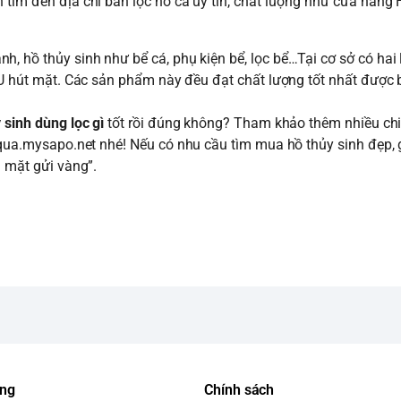
 tìm đến địa chỉ bán lọc hồ cá uy tín, chất lượng như cửa hàng 
, hồ thủy sinh như bể cá, phụ kiện bể, lọc bể…Tại cơ sở có hai l
ó U hút mặt. Các sản phẩm này đều đạt chất lượng tốt nhất được 
y sinh dùng lọc gì
tốt rồi đúng không? Tham khảo thêm nhiều chi
aqua.mysapo.net
nhé! Nếu có nhu cầu tìm mua hồ thủy sinh đẹp, g
̣n mặt gửi vàng”.
ung
Chính sách