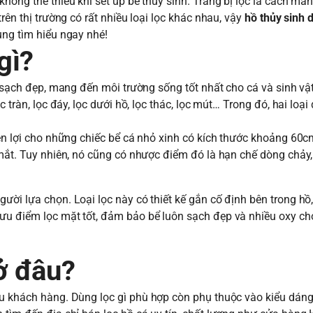
 không thể thiếu khi set up bể thủy sinh. Trang bị lọc là cách man
ên thị trường có rất nhiều loại lọc khác nhau, vậy
hồ thủy sinh 
̀ng tìm hiểu ngay nhé!
gì?
ể sạch đẹp, mang đến môi trường sống tốt nhất cho cá và sinh vật
c tràn, lọc đáy, lọc dưới hồ, lọc thác, lọc mút… Trong đó, hai loạ
iện lợi cho những chiếc bể cá nhỏ xinh có kích thước khoảng 60c
 mắt. Tuy nhiên, nó cũng có nhược điểm đó là hạn chế dòng chảy,
ười lựa chọn. Loại lọc này có thiết kế gắn cố định bên trong hồ
ưu điểm lọc mặt tốt, đảm bảo bể luôn sạch đẹp và nhiều oxy ch
ở đâu?
u khách hàng. Dùng lọc gì phù hợp còn phụ thuộc vào kiểu dáng