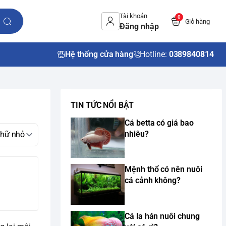
Tài khoản
0
Giỏ hàng
Đăng nhập
Hệ thống cửa hàng
Hotline:
0389840814
TIN TỨC NỔI BẬT
Cá betta có giá bao
nhiêu?
Mệnh thổ có nên nuôi
cá cảnh không?
Cá la hán nuôi chung