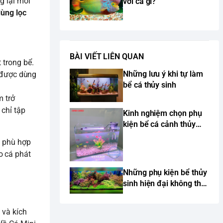
g lại môi
với cá gì?
dùng lọc
BÀI VIẾT LIÊN QUAN
 trong bể.
Những lưu ý khi tự làm
i được dùng
bể cá thủy sinh
m trở
 chỉ tập
Kinh nghiệm chọn phụ
kiện bể cá cảnh thủy
sinh
, phù hợp
o cá phát
Những phụ kiện bể thủy
sinh hiện đại không thể
thiếu
 và kích