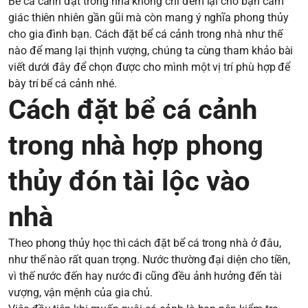
Bể cá cảnh đặt trong nhà không chỉ đem lại cho bạn cảm
giác thiên nhiên gần gũi mà còn mang ý nghĩa phong thủy
cho gia đình bạn. Cách đặt bể cá cảnh trong nhà như thế
nào để mang lại thịnh vượng, chúng ta cùng tham khảo bài
viết dưới đây để chọn được cho mình một vị trí phù hợp để
bày trí bể cá cảnh nhé.
Cách đặt bể cá cảnh
trong nhà hợp phong
thủy đón tài lộc vào
nhà
Theo phong thủy học thì cách đặt bể cá trong nhà ở đâu,
như thế nào rất quan trọng. Nước thường đại diện cho tiền,
vì thế nước đến hay nước đi cũng đều ảnh hưởng đến tài
vượng, vận mệnh của gia chủ.