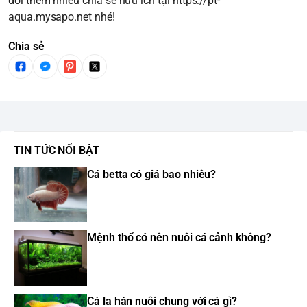
dõi thêm nhiều chia sẻ hữu ích tại
https://pt-
aqua.mysapo.net
nhé!
Chia sẻ
TIN TỨC NỔI BẬT
Cá betta có giá bao nhiêu?
Mệnh thổ có nên nuôi cá cảnh không?
Cá la hán nuôi chung với cá gì?