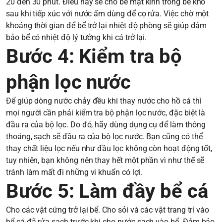
20 đến 30 phút. Điều này sẽ cho bề mặt kính trong bể khô
sau khi tiếp xúc với nước ấm dùng để cọ rửa. Việc chờ một
khoảng thời gian để bể trở lại nhiệt độ phòng sẽ giúp đảm
bảo bể có nhiệt độ lý tưởng khi cá trở lại.
Bước 4: Kiểm tra bộ
phận lọc nước
Để giúp dòng nước chảy đều khi thay nước cho hồ cá thì
mọi người cần phải kiểm tra bộ phận lọc nước, đặc biệt là
đầu ra của bộ lọc. Do đó, hãy dùng dụng cụ để làm thông
thoáng, sạch sẽ đầu ra của bộ lọc nước. Bạn cũng có thể
thay chất liệu lọc nếu như đầu lọc không còn hoạt động tốt,
tuy nhiên, bạn không nên thay hết một phần vì như thế sẽ
tránh làm mất đi những vi khuẩn có lợi.
Bước 5: Làm đầy bể cá
Cho các vật cứng trở lại bể. Cho sỏi và các vật trang trí vào
bể cá đã rửa sạch trước khi cho nước sạch vào bể. Đảm bảo