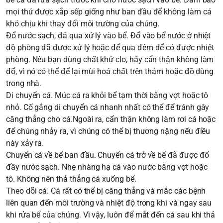
mọi thứ được xắp sếp giống như ban đầu để không làm cá
khó chịu khi thay đổi môi trường của chúng.
Đổ nước sạch, đã qua xử lý vào bể. Đổ vào bể nước ở nhiệt
độ phòng đã được xử lý hoặc để qua đêm để có được nhiệt
phòng. Nếu bạn dùng chất khử clo, hãy cẩn thận không làm
đổ, vì nó có thể để lại mùi hoá chất trên thảm hoặc đồ dùng
trong nhà.
Di chuyển cá. Múc cá ra khỏi bể tạm thời bằng vợt hoặc tô
nhỏ. Cố gắng di chuyển cá nhanh nhất có thể để tránh gây
căng thẳng cho cá.Ngoài ra, cẩn thận không làm rơi cá hoặc
để chúng nhảy ra, vì chúng có thể bị thương nặng nếu điều
này xảy ra.
Chuyển cá về bể ban đầu. Chuyển cá trở về bể đã được đổ
đầy nước sạch. Nhẹ nhàng hạ cá vào nước bằng vợt hoặc
tô. Không nên thả thẳng cá xuống bể.
Theo dõi cá. Cá rất có thể bị căng thẳng và mắc các bệnh
liên quan đến môi trường và nhiệt độ trong khi và ngay sau
khi rửa bể của chúng. Vì vậy, luôn để mắt đến cá sau khi thả