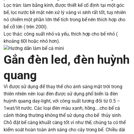
Lọc tràn: làm bằng kính, được thiết kế cố định tại một góc
bể, lọc nước bề mặt nên xử lý váng vi sinh rất tốt, tuy nhiên
nó chiếm một phần lớn thể tích trong bể nên thích hợp cho
bể cỡ lớn ( trên 200l).
Lọc thác: công suất nhỏ và yếu, thích hợp cho bể nhỏ (
khoảng 60l hoặc nhỏ hơn).
Gắn đèn led, đèn huỳnh
quang
Vì được sử dụng để thay thế cho ánh sáng mặt trời trong
thiên nhiên nên loại đèn được sử dụng phổ biến là đèn
huỳnh quang day-light, với công suất tương đối từ 0.5 –
1wat/lít nước. Các loại đèn màu xanh, hồng….cho bể cá
cảnh thông thường không thể sử dụng cho bể thủy sinh.
Chỗ đặt bể càng khuất càng tốt vì như thế, chúng ta có thể
kiểm soát hoàn toàn ánh sáng cho cây trong bể. Chiều dài