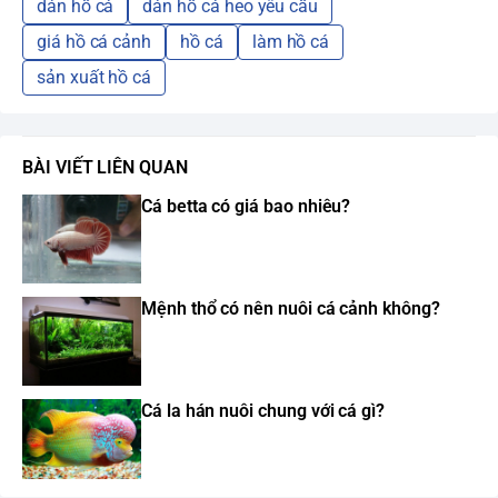
dán hồ cá
dán hồ cá heo yêu cầu
giá hồ cá cảnh
hồ cá
làm hồ cá
sản xuất hồ cá
BÀI VIẾT LIÊN QUAN
Cá betta có giá bao nhiêu?
Mệnh thổ có nên nuôi cá cảnh không?
Cá la hán nuôi chung với cá gì?