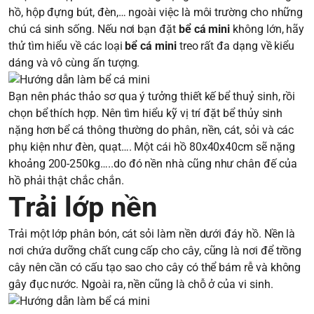
hồ, hộp đựng bút, đèn,… ngoài việc là môi trường cho những
chú cá sinh sống. Nếu nơi bạn đặt
bể cá mini
không lớn, hãy
thử tìm hiểu về các loại
bể cá mini
treo rất đa dạng về kiểu
dáng và vô cùng ấn tượng.
Bạn nên phác thảo sơ qua ý tưởng thiết kế bể thuỷ sinh, rồi
chọn bể thích hợp. Nên tìm hiểu kỹ vị trí đặt bể thủy sinh
nặng hơn bể cá thông thường do phân, nền, cát, sỏi và các
phụ kiện như đèn, quạt…. Một cái hồ 80x40x40cm sẽ nặng
khoảng 200-250kg…..do đó nền nhà cũng như chân đế của
hồ phải thật chắc chắn.
Trải lớp nền
Trải một lớp phân bón, cát sỏi làm nền dưới đáy hồ. Nền là
nơi chứa dưỡng chất cung cấp cho cây, cũng là nơi để trồng
cây nên cần có cấu tạo sao cho cây có thể bám rễ và không
gây đục nước. Ngoài ra, nền cũng là chỗ ở của vi sinh.