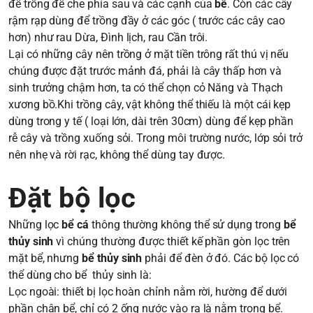
để trồng để che phía sau và các cạnh của
bể
. Còn các cây
rậm rạp dùng để trồng đầy ở các góc ( trước các cây cao
hơn) như rau Dừa, Đình lịch, rau Cần trôi.
Lại có những cây nên trồng ở mặt tiền trông rất thú vị nếu
chúng được đặt trước mảnh đá, phải là cây thấp hơn và
sinh trưởng chậm hơn, ta có thể chọn cỏ Năng và Thạch
xương bồ.Khi trồng cây, vật không thể thiếu là một cái kẹp
dùng trong y tế ( loại lớn, dài trên 30cm) dùng để kẹp phần
rễ cây và trồng xuống sỏi. Trong môi trường nước, lớp sỏi trở
nên nhẹ và rời rạc, không thể dùng tay được.
Đặt bộ lọc
Những lọc
bể cá
thông thường không thể sử dụng trong
bể
thủy sinh
vì chúng thường được thiết kế phần gòn lọc trên
mặt bể, nhưng
bể thủy sinh
phải để đèn ở đó. Các bộ lọc có
thể dùng cho bể thủy sinh là:
Lọc ngoài: thiết bị lọc hoàn chỉnh nằm rời, hường để dưới
phần chân bể, chỉ có 2 ống nước vào ra là nằm trong bể.