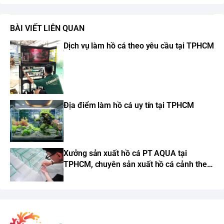
BÀI VIẾT LIÊN QUAN
Dịch vụ làm hồ cá theo yêu cầu tại TPHCM
Địa điểm làm hồ cá uy tín tại TPHCM
Xưởng sản xuất hồ cá PT AQUA tại
TPHCM, chuyên sản xuất hồ cá cảnh theo
yêu cầu