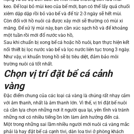
keo. Để loại bỏ mùi keo của bể mới, bạn có thể lấy quả chuối
xiêm dập dập rồi bỏ vào bể và để từ 2-3 ngày sẽ hết mùi.
Còn đối với hồ nuôi cá được xây mới sẽ thường có mùi xi
măng. Để xử lý mùi này, bạn cần xúc sạch hồ và để khoảng
một tuần rồi mới đổ nước vào hồ,
Sau khi chuẩn bị xong bể cá hoặc hồ nuôi, bạn thực hiện kết
nối thiết bị lọc nước vào bể và lọc nước liên tục trong 3 ngày.
Như vậy, vi khuẩn trong hồ sẽ bị tiêu diệt, đảm bảo môi
trường nuôi cá tốt nhất.
Chọn vị trí đặt bể cá cảnh
vàng
Đặc điểm chung của các loại cá vàng là chúng rất nhạy cảm
với âm thanh, nhất là âm thanh lớn. Vì thế, vị trí đặt bể nuôi
cá cần lựa chọn những nơi ít người qua lại, yên tĩnh và tránh
những nơi có nhiều tiếng ồn lớn làm ảnh hưởng đến cá.
Một trong những sai lầm nhiều người mới nuôi cá vàng mắc
phải là hay đặt bể cá cạnh tivi, dàn loa tivi ở phòng khách