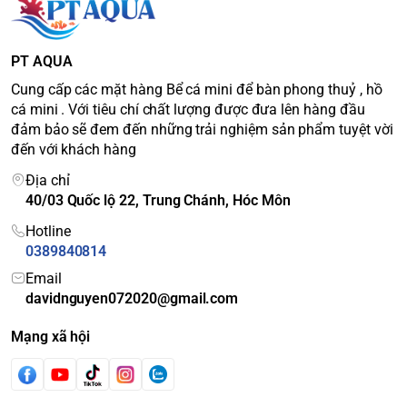
PT AQUA
Cung cấp các mặt hàng Bể cá mini để bàn phong thuỷ , hồ
cá mini . Với tiêu chí chất lượng được đưa lên hàng đầu
đảm bảo sẽ đem đến những trải nghiệm sản phẩm tuyệt vời
đến với khách hàng
Địa chỉ
40/03 Quốc lộ 22, Trung Chánh, Hóc Môn
Hotline
0389840814
Email
davidnguyen072020@gmail.com
Mạng xã hội