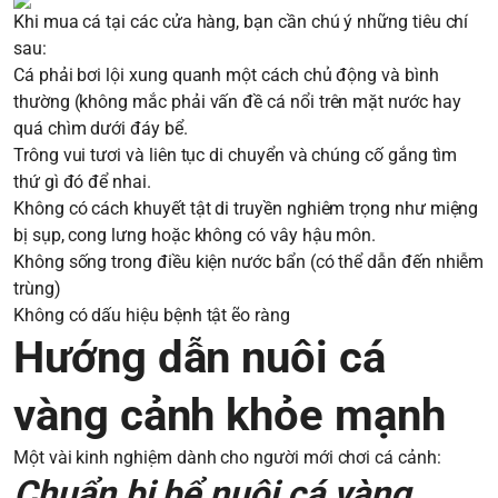
Khi mua cá tại các cửa hàng, bạn cần chú ý những tiêu chí
sau:
Cá phải bơi lội xung quanh một cách chủ động và bình
thường (không mắc phải vấn đề cá nổi trên mặt nước hay
quá chìm dưới đáy bể.
Trông vui tươi và liên tục di chuyển và chúng cố gắng tìm
thứ gì đó để nhai.
Không có cách khuyết tật di truyền nghiêm trọng như miệng
bị sụp, cong lưng hoặc không có vây hậu môn.
Không sống trong điều kiện nước bẩn (có thể dẫn đến nhiễm
trùng)
Không có dấu hiệu bệnh tật ẽo ràng
Hướng dẫn nuôi cá
vàng cảnh khỏe mạnh
Một vài kinh nghiệm dành cho người mới chơi cá cảnh:
Chuẩn bị bể nuôi cá vàng