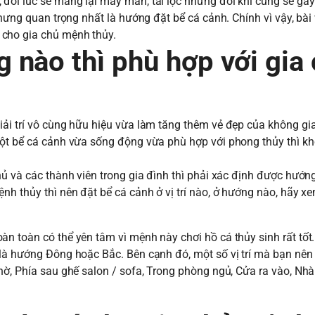
đôi lúc sẽ mang lại may mắn, tài lộc nhưng đôi khi cũng sẽ gâ
nhưng quan trọng nhất là hướng đặt bể cá cảnh. Chính vì vậy, bài
 cho gia chủ mệnh thủy.
 nào thì phù hợp với gia
iải trí vô cùng hữu hiệu vừa làm tăng thêm vẻ đẹp của không gi
một bể cá cảnh vừa sống động vừa phù hợp với phong thủy thì k
hủ và các thành viên trong gia đình thì phải xác định được hướn
nh thủy thì nên đặt bể cá cảnh ở vị trí nào, ở hướng nào, hãy x
n toàn có thể yên tâm vì mệnh này chơi hồ cá thủy sinh rất tốt
là hướng Đông hoặc Bắc. Bên cạnh đó, một số vị trí mà bạn nên 
hờ, Phía sau ghế salon / sofa, Trong phòng ngủ, Cửa ra vào, Nhà