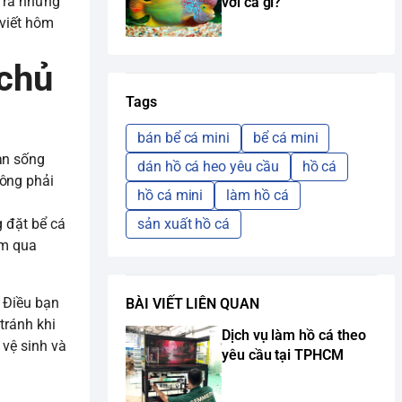
y ra những
với cá gì?
 viết hôm
 chủ
Tags
bán bể cá mini
bể cá mini
an sống
dán hồ cá heo yêu cầu
hồ cá
hông phải
hồ cá mini
làm hồ cá
sản xuất hồ cá
g đặt bể cá
em qua
. Điều bạn
BÀI VIẾT LIÊN QUAN
tránh khi
Dịch vụ làm hồ cá theo
 vệ sinh và
yêu cầu tại TPHCM