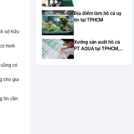
Địa điểm làm hồ cá uy
tín tại TPHCM
nh sở hữu
Xưởng sản xuất hồ cá
có hình
PT AQUA tại TPHCM,
chuyên sản xuất hồ cá
cảnh theo yêu cầu
y cũng có
g cho gia
g tin cần