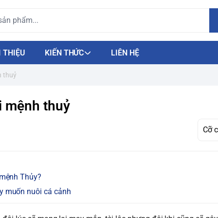
I THIỆU
KIẾN THỨC
LIÊN HỆ
h thuỷ
i mệnh thuỷ
ủ mệnh Thủy?
ủy muốn nuôi cá cảnh