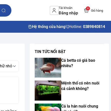
Tài khoản
0
Giỏ hàng
Đăng nhập
Hệ thống cửa hàng
Hotline:
0389840814
TIN TỨC NỔI BẬT
Cá betta có giá bao
nhiêu?
Mệnh thổ có nên nuôi
cá cảnh không?
Cá la hán nuôi chung