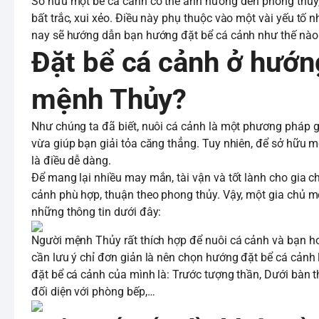
Sở hữu một bể cá cảnh có thể ảnh hưởng đến phong thủy, 
bất trắc, xui xẻo. Điều này phụ thuộc vào một vài yếu tố 
nay sẽ hướng dẫn bạn hướng đặt bể cá cảnh như thế nào
Đặt bể cá cảnh ở hướng
mệnh Thủy?
Như chúng ta đã biết, nuôi cá cảnh là một phương pháp g
vừa giúp bạn giải tỏa căng thẳng. Tuy nhiên, để sở hữu 
là điều dễ dàng.
Để mang lại nhiều may mắn, tài vận và tốt lành cho gia c
cảnh phù hợp, thuận theo phong thủy. Vậy, một gia chủ mệ
những thông tin dưới đây:
Người mệnh Thủy rất thích hợp để nuôi cá cảnh và bạn hoà
cần lưu ý chỉ đơn giản là nên chọn hướng đặt bể cá cảnh 
đặt bể cá cảnh của mình là: Trước tượng thần, Dưới bàn t
đối diện với phòng bếp,…