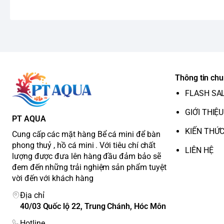
Thông tin ch
FLASH SA
GIỚI THIỆU
PT AQUA
KIẾN THỨ
Cung cấp các mặt hàng Bể cá mini để bàn
phong thuỷ , hồ cá mini . Với tiêu chí chất
LIÊN HỆ
lượng được đưa lên hàng đầu đảm bảo sẽ
đem đến những trải nghiệm sản phẩm tuyệt
vời đến với khách hàng
Địa chỉ
40/03 Quốc lộ 22, Trung Chánh, Hóc Môn
Hotline