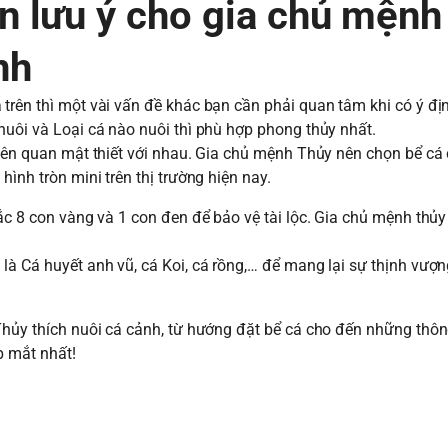
n lưu ý cho gia chủ mệnh
nh
trên thì một vài vấn đề khác bạn cần phải quan tâm khi có ý đị
nuôi và Loại cá nào nuôi thì phù hợp phong thủy nhất.
liên quan mật thiết với nhau. Gia chủ mệnh Thủy nên chọn bể cá 
ình tròn mini trên thị trường hiện nay.
hắc 8 con vàng và 1 con đen để bảo vệ tài lộc. Gia chủ mệnh thủ
là Cá huyết anh vũ, cá Koi, cá rồng,… để mang lại sự thịnh vượn
Thủy thích nuôi cá cảnh, từ hướng đặt bể cá cho đến những thôn
p mắt nhất!