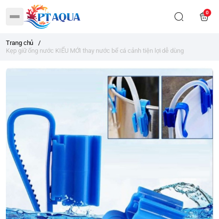
0
Trang chủ
/
Kẹp giữ ống nước KIỂU MỚI thay nước bể cá cảnh tiện lợi dễ dùng