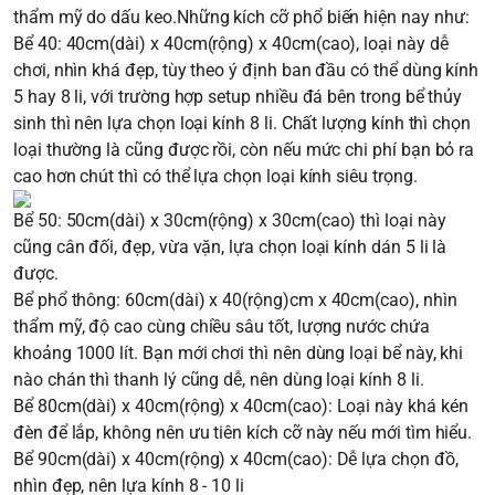
thẩm mỹ do dấu keo.Những kích cỡ phổ biến hiện nay như:
Bể 40: 40cm(dài) x 40cm(rộng) x 40cm(cao), loại này dễ
chơi, nhìn khá đẹp, tùy theo ý định ban đầu có thể dùng kính
5 hay 8 li, với trường hợp setup nhiều đá bên trong bể thủy
sinh thì nên lựa chọn loại kính 8 li. Chất lượng kính thì chọn
loại thường là cũng được rồi, còn nếu mức chi phí bạn bỏ ra
cao hơn chút thì có thể lựa chọn loại kính siêu trọng.
Bể 50: 50cm(dài) x 30cm(rộng) x 30cm(cao) thì loại này
cũng cân đối, đẹp, vừa vặn, lựa chọn loại kính dán 5 li là
được.
Bể phổ thông: 60cm(dài) x 40(rộng)cm x 40cm(cao), nhìn
thẩm mỹ, độ cao cùng chiều sâu tốt, lượng nước chứa
khoảng 1000 lít. Bạn mới chơi thì nên dùng loại bể này, khi
nào chán thì thanh lý cũng dễ, nên dùng loại kính 8 li.
Bể 80cm(dài) x 40cm(rộng) x 40cm(cao): Loại này khá kén
đèn để lắp, không nên ưu tiên kích cỡ này nếu mới tìm hiểu.
Bể 90cm(dài) x 40cm(rộng) x 40cm(cao): Dễ lựa chọn đồ,
nhìn đẹp, nên lựa kính 8 - 10 li