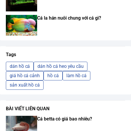
Cá la hán nuôi chung với cá gì?
Tags
dán hồ cá
dán hồ cá heo yêu cầu
giá hồ cá cảnh
hồ cá
làm hồ cá
sản xuất hồ cá
BÀI VIẾT LIÊN QUAN
Cá betta có giá bao nhiêu?