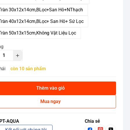
Tràn 30x12x14cm,BLọc+San Hô+NThạch
Tràn 40x12x14cm,BLọc+ San Hô+ Sứ Lọc
Tràn 50x13x15cm,Không Vật Liệu Lọc
ng
hái
còn 10 sản phẩm
Thêm vào giỏ
Mua ngay
PT-AQUA
Chia sẻ
Kết nối với chúng tôi