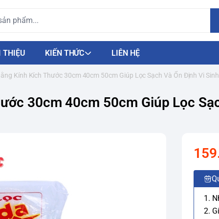
I THIỆU
KIẾN THỨC
LIÊN HỆ
Bằng Kính Kích Thước 30cm 40cm 50cm Giúp Lọc Sạch Và Ổn Định Vi Sin
Thước 30cm 40cm 50cm Giúp Lọc Sạc
159
Q
1. 
2. G