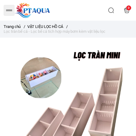
0
Trang chủ
/
VẬT LIỆU LỌC HỒ CÁ
/
Lọc tràn bể cá - Lọc bể cá tích hợp máy bơm kèm vật liệu lọc