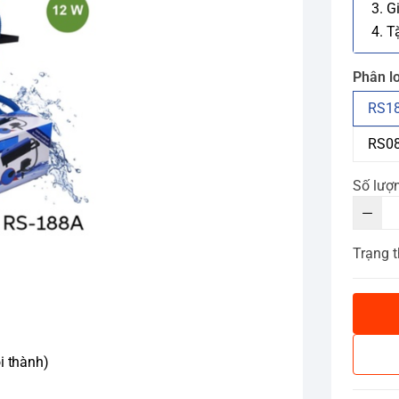
3. G
4. T
Phân lo
RS18
RS08
Số lượ
Trạng t
i thành)