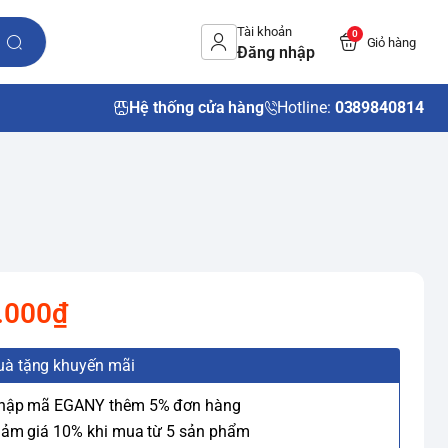
Tài khoản
0
Giỏ hàng
Đăng nhập
Hệ thống cửa hàng
Hotline:
0389840814
.000₫
uà tặng khuyến mãi
Nhập mã EGANY thêm 5% đơn hàng
iảm giá 10% khi mua từ 5 sản phẩm