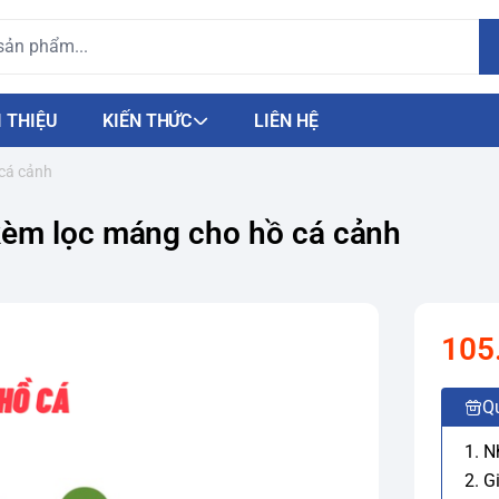
I THIỆU
KIẾN THỨC
LIÊN HỆ
 cá cảnh
kèm lọc máng cho hồ cá cảnh
105
Q
1. 
2. G