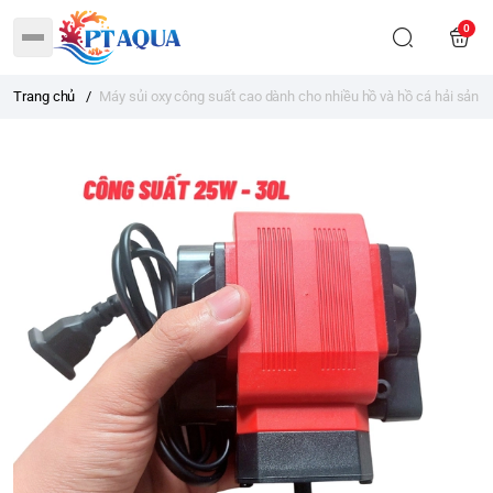
0
Trang chủ
/
Máy sủi oxy công suất cao dành cho nhiều hồ và hồ cá hải sản