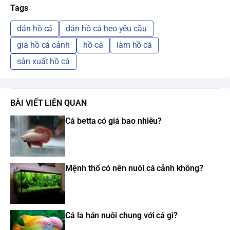
Tags
dán hồ cá
dán hồ cá heo yêu cầu
giá hồ cá cảnh
hồ cá
làm hồ cá
sản xuất hồ cá
BÀI VIẾT LIÊN QUAN
Cá betta có giá bao nhiêu?
Mệnh thổ có nên nuôi cá cảnh không?
Cá la hán nuôi chung với cá gì?