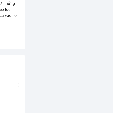
ới những
ếp tục
 cá vào hồ.