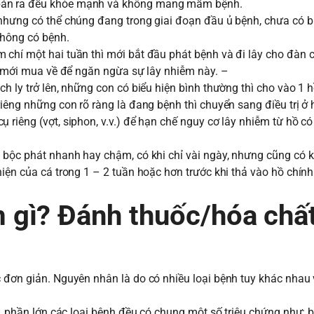
 bán ra đều khỏe mạnh và không mang mầm bệnh.
nhưng có thể chúng đang trong giai đoạn đầu ủ bệnh, chưa có bi
không có bệnh.
chí một hai tuần thì mới bắt đầu phát bệnh và đi lây cho đàn c
lúc mới mua về để ngăn ngừa sự lây nhiễm này. –
h ly trở lên, những con có biểu hiện bình thường thì cho vào 1 
iêng những con rõ ràng là đang bệnh thì chuyển sang điều trị ở 
 riêng (vợt, siphon, v.v.) để hạn chế nguy cơ lây nhiễm từ hồ c
 bộc phát nhanh hay chậm, có khi chỉ vài ngày, nhưng cũng có k
iện của cá trong 1 – 2 tuần hoặc hơn trước khi thả vào hồ chính
 gì? Đánh thuốc/hóa chấ
 đơn giản. Nguyên nhân là do có nhiều loại bệnh tuy khác nhau 
g, phần lớn các loại bệnh đều có chung một số triệu chứng như: bơ