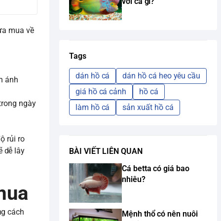
với cá gì?
ừa mua về
Tags
dán hồ cá
dán hồ cá heo yêu cầu
nh ánh
giá hồ cá cảnh
hồ cá
 trong ngày
làm hồ cá
sản xuất hồ cá
ộ rủi ro
 dễ lây
BÀI VIẾT LIÊN QUAN
Cá betta có giá bao
nhiêu?
 mua
ng cách
Mệnh thổ có nên nuôi