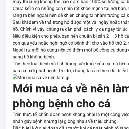
mấy thì cũng không thể nào đảm bảo 100% số lượng cá
Chưa kể là có những con nhìn rất khỏe mạnh tại nơi bán, 
ràng ra bên ngoài nên dễ khiến chúng ta nhầm tưởng cá 
Sau khi đem về thả trong hồ được một vài ngày hoặc thậm 
hồ. Chính vì vậy, chúng ta cần phải cách ly cá ngay từ 
Nếu điều kiện cho phép, bạn nên chuẩn bị sẵn 2 – 3 hồ các
con quá yếu hoặc nghi ngờ có bệnh thì cho vào hồ thứ 2, r
Ngoài ra, mỗi hồ cũng nên có thêm một bộ công cụ dụng cụ
sang hồ không bệnh.
Tùy theo loại bệnh và tình trạng sức khỏe của cá mà bệnh
sau cá mới phát bệnh. Do đó, chúng ta cần theo dõi biểu h
Mới mua cá về nên làm
phòng bệnh cho cá
Trên thực tế, chẩn đoán bệnh không phải là một công việc
nhân gây bệnh nhưng lại giống nhau về triệu chứng.
Đặc biệt là ở giai đoạn đầu trước khi cá phát bệnh rõ ràn