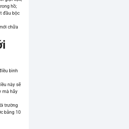
trong hồ;
ắt đầu bộc
 mới chữa
́i
điều bình
điều này sẽ
ay mà hãy
ôi trường
ớc bằng 10