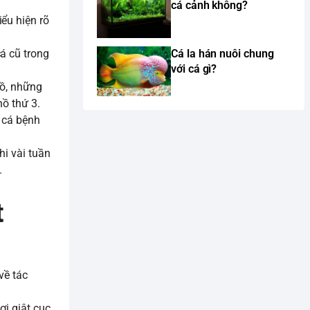
cá cảnh không?
ểu hiện rõ
á cũ trong
Cá la hán nuôi chung
với cá gì?
hồ, những
hồ thứ 3.
ó cá bệnh
hi vài tuần
.
t
về tác
i giật cục,