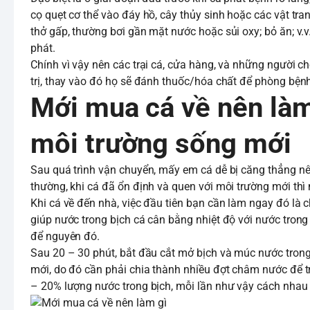
cọ quẹt cơ thể vào đáy hồ, cây thủy sinh hoặc các vật tran
thở gấp, thường bơi gần mặt nước hoặc sủi oxy; bỏ ăn; v.
phát.
Chính vì vậy nên các trại cá, cửa hàng, và những người c
trị, thay vào đó họ sẽ đánh thuốc/hóa chất để phòng bện
Mới mua cá về nên làm gì
môi trường sống mới
Sau quá trình vận chuyển, mấy em cá dễ bị căng thẳng nên
thường, khi cá đã ổn định và quen với môi trường mới thì 
Khi cá về đến nhà, việc đầu tiên bạn cần làm ngay đó là 
giúp nước trong bịch cá cân bằng nhiệt độ với nước trong
để nguyên đó.
Sau 20 – 30 phút, bắt đầu cắt mở bịch và múc nước trong
mới, do đó cần phải chia thành nhiều đợt châm nước để t
– 20% lượng nước trong bịch, mỗi lần như vậy cách nhau 