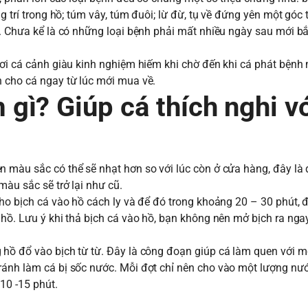
g trí trong hồ; túm vây, túm đuôi; lừ đừ, tụ về đứng yên một góc 
v. Chưa kể là có những loại bệnh phải mất nhiều ngày sau mới b
hơi cá cảnh giàu kinh nghiệm hiếm khi chờ đến khi cá phát bệnh
h cho cá ngay từ lúc mới mua về.
? Giúp cá thích nghi vơ
 màu sắc có thể sẽ nhạt hơn so với lúc còn ở cửa hàng, đây là 
màu sắc sẽ trở lại như cũ.
cho bịch cá vào hồ cách ly và để đó trong khoảng 20 – 30 phút, 
 hồ. Lưu ý khi thả bịch cá vào hồ, bạn không nên mở bịch ra ng
 hồ đổ vào bịch từ từ. Đây là công đoạn giúp cá làm quen với m
ránh làm cá bị sốc nước. Mỗi đợt chỉ nên cho vào một lượng nư
10 -15 phút.