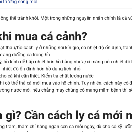
i trường sống mới
ng thể tránh khỏi. Một trong những nguyên nhân chính là cá v
c khi mua cá cảnh?
t thau/hồ cách ly ở những nơi kín gió, có nhiệt độ ổn định, trá
i đang dưỡng cá trong hồ.
 ý, hồ kính dễ hấp nhiệt hơn hồ bằng nhựa/xi măng nên nhiệt độ
 nhiệt độ ổn định hơn hồ dung tích nhỏ.
cho cá khi cần thiết. Kiểm tra chất lượng nước.
hì có thể thả cá mới mua vào hồ chính. Tuy nhiên, cách này có đ
 trường nước mới, nếu chẳng may chúng có mang mầm bệnh thì sẽ
ì? Cần cách ly cá mới
àng trăm, thậm chí hàng ngàn con cá mỗi ngày, dù cho có kỹ lưỡ