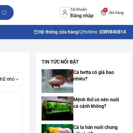
Tài khoản
0
Giỏ hàng
Đăng nhập
Hệ thống cửa hàng
Hotline:
0389840814
TIN TỨC NỔI BẬT
Cá betta có giá bao
nhiêu?
Mệnh thổ có nên nuôi
cá cảnh không?
Cá la hán nuôi chung