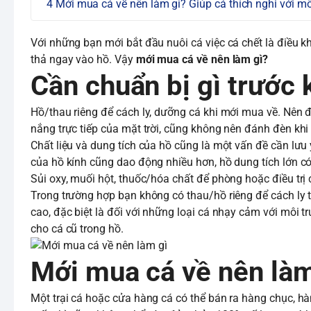
Mới mua cá về nên làm gì? Giúp cá thích nghi với mô
Với những bạn mới bắt đầu nuôi cá việc cá chết là điều khô
thả ngay vào hồ. Vậy
mới mua cá về nên làm gì?
Cần chuẩn bị gì trướ
Hồ/thau riêng để cách ly, dưỡng cá khi mới mua về. Nên đặ
nắng trực tiếp của mặt trời, cũng không nên đánh đèn kh
Chất liệu và dung tích của hồ cũng là một vấn đề cần lưu
của hồ kính cũng dao động nhiều hơn, hồ dung tích lớn có
Sủi oxy, muối hột, thuốc/hóa chất để phòng hoặc điều trị 
Trong trường hợp bạn không có thau/hồ riêng để cách ly t
cao, đặc biệt là đối với những loại cá nhạy cảm với môi
cho cá cũ trong hồ.
Mới mua cá về nên làm g
Một trại cá hoặc cửa hàng cá có thể bán ra hàng chục, h