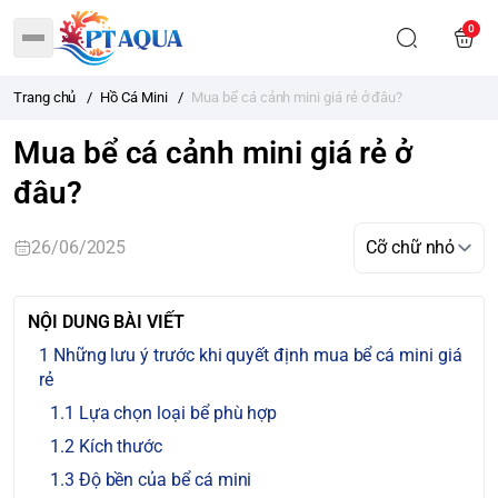
0
Trang chủ
/
Hồ Cá Mini
/
Mua bể cá cảnh mini giá rẻ ở đâu?
Mua bể cá cảnh mini giá rẻ ở
đâu?
26/06/2025
NỘI DUNG BÀI VIẾT
Những lưu ý trước khi quyết định mua bể cá mini giá
rẻ
Lựa chọn loại bể phù hợp
Kích thước
Độ bền của bể cá mini