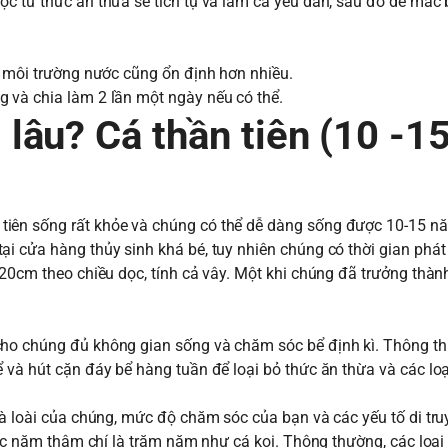
ộc từ thức ăn thừa sẽ tích tụ và làm cá yếu dần, sau đó dễ mắc
, môi trường nước cũng ổn định hơn nhiều.
 và chia làm 2 lần một ngày nếu có thể.
âu? Cá thần tiên (10 -1
tiên sống rất khỏe và chúng có thể dễ dàng sống được 10-15 n
 cửa hàng thủy sinh khá bé, tuy nhiên chúng có thời gian phát t
20cm theo chiều dọc, tính cả vây. Một khi chúng đã trưởng thành
cho chúng đủ không gian sống và chăm sóc bể định kì. Thông t
 và hút cặn đáy bể hàng tuần để loại bỏ thức ăn thừa và các lo
là loài của chúng, mức độ chăm sóc của bạn và các yếu tố di tru
hục năm thậm chí là trăm năm như cá koi. Thông thường, các loại 