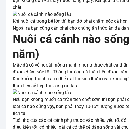
bạn không dọn và thay nước hàng ngày. Kết quả là chất đ
chết.
Khi nuôi cá trong bể lớn thì bạn đỡ phải chăm sóc cá hơn
Ngoài ra bạn cũng cần phải cho chúng ăn thức ăn đa dạng
Nuôi cá cảnh nào sống l
năm)
Mặc dù có vẻ ngoài mỏng manh nhưng thực chất cá thần 
được chăm sóc tốt. Thông thường cá thần tiên được bán tại
Khi trưởng thành cá có thể đạt tới kích thước vào khoảng 
thần tiên sẽ tiếp tục sống rất lâu.
Nếu bạn không muốn cá thần tiên chết sớm thì bạn phải 
loài cá nào cũng vậy, bạn phải thay 10-15% lượng nước bể
tích tụ.
Tuổi thọ của các cá cảnh phụ thuộc vào nhiều yếu tố, đó 
điều kiện tốt, có nhiều loài cá có thể dễ dàng sống vài c