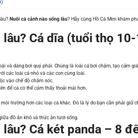
m)
 lâu?
Nuôi cá cảnh nào sống lâu
? Hãy cùng Hồ Cá Mini khám ph
u? Cá dĩa (tuổi thọ 10
goài và dáng bơi quý phái. Chúng là loài cá bơi chậm, tạo cảm gi
ới các loài cá nhỏ và các con cùng loài.
huộc vào chế độ chăm sóc.
lên để cá có thể cảm thấy thoải mái hơn.
 môi trường hơn các loại cá khác. Đó là lý do bạn cần phải giữ c
giữa đồ ăn khô và thức ăn tươi sống.
 lâu? Cá két panda – 8 đ