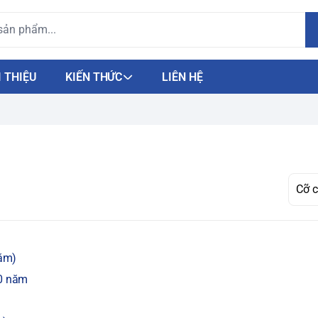
I THIỆU
KIẾN THỨC
LIÊN HỆ
năm)
10 năm