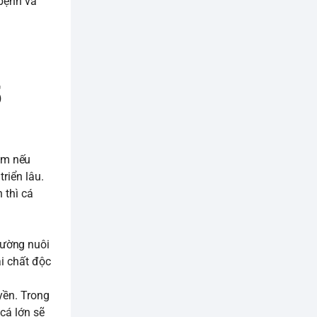
 bệnh và
5
ăm nếu
riển lâu.
 thì cá
hường nuôi
ại chất độc
yền. Trong
cá lớn sẽ