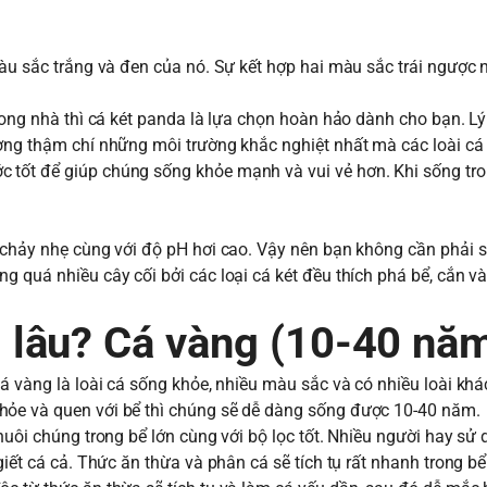
màu sắc trắng và đen của nó. Sự kết hợp hai màu sắc trái ngược 
rong nhà thì cá két panda là lựa chọn hoàn hảo dành cho bạn. Lý
ường thậm chí những môi trường khắc nghiệt nhất mà các loài cá
 tốt để giúp chúng sống khỏe mạnh và vui vẻ hơn. Khi sống tr
g chảy nhẹ cùng với độ pH hơi cao. Vậy nên bạn không cần phải 
g quá nhiều cây cối bởi các loại cá két đều thích phá bể, cắn v
lâu? Cá vàng (10-40 nă
Cá vàng là loài cá sống khỏe, nhiều màu sắc và có nhiều loài khá
hỏe và quen với bể thì chúng sẽ dễ dàng sống được 10-40 năm.
nuôi chúng trong bể lớn cùng với bộ lọc tốt. Nhiều người hay sử
giết cá cả. Thức ăn thừa và phân cá sẽ tích tụ rất nhanh trong b