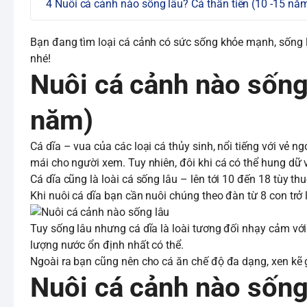
Nuôi cá cảnh nào sống lâu? Cá thần tiên (10 -15 nă
Bạn đang tìm loại cá cảnh có sức sống khỏe mạnh, sống
nhé!
Nuôi cá cảnh nào sống lâ
năm)
Cá dĩa – vua của các loại cá thủy sinh, nổi tiếng với vẻ n
mái cho người xem. Tuy nhiên, đôi khi cá có thể hung dữ v
Cá dĩa cũng là loài cá sống lâu – lên tới 10 đến 18 tùy t
Khi nuôi cá dĩa bạn cần nuôi chúng theo đàn từ 8 con trở 
Tuy sống lâu nhưng cá dĩa là loài tương đối nhạy cảm với
lượng nước ổn định nhất có thể.
Ngoài ra bạn cũng nên cho cá ăn chế độ đa dạng, xen kẽ 
Nuôi cá cảnh nào sống