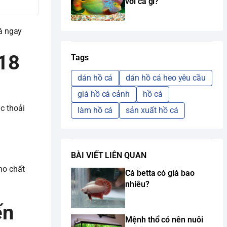
với cá gì?
á ngay
-18
Tags
dán hồ cá
dán hồ cá heo yêu cầu
giá hồ cá cảnh
hồ cá
ác thoải
làm hồ cá
sản xuất hồ cá
BÀI VIẾT LIÊN QUAN
ho chất
Cá betta có giá bao
nhiêu?
ến
Mệnh thổ có nên nuôi