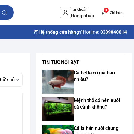
Tài khoản
0
Giỏ hàng
Đăng nhập
Hệ thống cửa hàng
Hotline:
0389840814
TIN TỨC NỔI BẬT
Cá betta có giá bao
nhiêu?
Mệnh thổ có nên nuôi
cá cảnh không?
Cá la hán nuôi chung