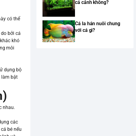
cá cảnh không?
này có thể
Cá la hán nuôi chung
với cá gì?
 do bởi cá
 khác khó
ong môi
sử dụng bộ
à làm bật
m)
c nhau.
 dụng các
ể cá bé nếu