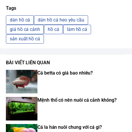
Tags
dán hồ cá
dán hồ cá heo yêu cầu
giá hồ cá cảnh
hồ cá
làm hồ cá
sản xuất hồ cá
BÀI VIẾT LIÊN QUAN
Cá betta có giá bao nhiêu?
Mệnh thổ có nên nuôi cá cảnh không?
Cá la hán nuôi chung với cá gì?