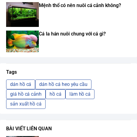
Mệnh thổ có nên nuôi cá cảnh không?
Cá la hán nuôi chung với cá gì?
Tags
dán hồ cá
dán hồ cá heo yêu cầu
giá hồ cá cảnh
hồ cá
làm hồ cá
sản xuất hồ cá
BÀI VIẾT LIÊN QUAN