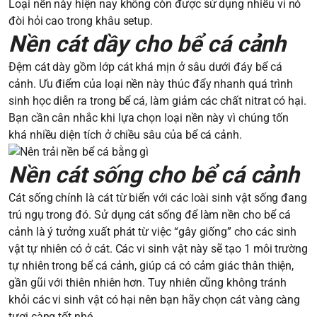
Loại nền này hiện nay không còn được sử dụng nhiều vì nó
đòi hỏi cao trong khâu setup.
Nền cát dầy cho bể cá cảnh
Đệm cát dày gồm lớp cát khá mịn ở sâu dưới đáy bể cá
cảnh. Ưu điểm của loại nền này thúc đẩy nhanh quá trình
sinh học diễn ra trong bể cá, làm giảm các chất nitrat có hại.
Bạn cần cân nhắc khi lựa chọn loại nền này vì chúng tốn
khá nhiều diện tích ở chiều sâu của bể cá cảnh.
Nền cát sống cho bể cá cảnh
Cát sống chính là cát từ biển với các loài sinh vật sống đang
trú ngụ trong đó. Sử dụng cát sống để làm nền cho bể cá
cảnh là ý tưởng xuất phát từ việc “gây giống” cho các sinh
vật tự nhiên có ở cát. Các vi sinh vật này sẽ tạo 1 môi trường
tự nhiên trong bể cá cảnh, giúp cá có cảm giác thân thiện,
gần gũi với thiên nhiên hơn. Tuy nhiên cũng không tránh
khỏi các vi sinh vật có hại nên bạn hãy chọn cát vàng càng
tươi càng tốt nhé.