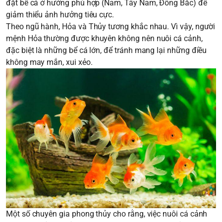
đặt bể cá ở hướng phù hợp (Nam, Tây Nam, Đông Bắc) để
giảm thiểu ảnh hưởng tiêu cực.
Theo ngũ hành, Hỏa và Thủy tương khắc nhau. Vì vậy, người
mệnh Hỏa thường được khuyên không nên nuôi cá cảnh,
đặc biệt là những bể cá lớn, để tránh mang lại những điều
không may mắn, xui xẻo.
Một số chuyên gia phong thủy cho rằng, việc nuôi cá cảnh