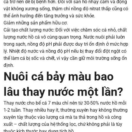
cá trở nên dễ bị bệnh hơn. Đối với san hô nhạy cảm và động
vật không xương sống, thậm chí nồng độ nitrat thấp cũng có
thể ảnh hưởng đến tăng trưởng và sức khỏe.
Giảm những sản phẩm hữu cơ.
Cải tạo chất lượng nước: Đối với việc chăm sóc cá nhỏ, chất
lượng nước hồ cá vô cùng quan trọng. Nước nuôi phải luôn
trong sạch, nồng độ pH phải được duy trì ổn định ở mức hợp
lý. Nhiệt độ nước và nồng độ pH nếu bị thay đổi đột ngột có
thể làm cá bị sốc và chết, vì vậy cần giữ môi trường sống ổn
định.
Nuôi cá bảy màu bao
lâu thay nước một lần?
Thay nước cho bể cá 7 màu chỉ nên từ 30-50% nước hồ mỗi
1-2 tuần. Thay nhiều hay ít, thường xuyên hay không thường
xuyên tùy thuộc vào lượng cá mà ta thả trong hồ và công
xuất – chất lượng của hệ thống lọc, chứ không phải là tùy
thuộc kích thước hay dung tích hồ.