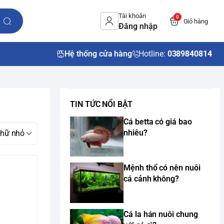
Tài khoản
0
Giỏ hàng
Đăng nhập
Hệ thống cửa hàng
Hotline:
0389840814
TIN TỨC NỔI BẬT
Cá betta có giá bao
nhiêu?
Mệnh thổ có nên nuôi
cá cảnh không?
Cá la hán nuôi chung