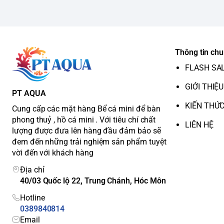
Thông tin ch
FLASH SA
GIỚI THIỆU
PT AQUA
KIẾN THỨ
Cung cấp các mặt hàng Bể cá mini để bàn
phong thuỷ , hồ cá mini . Với tiêu chí chất
LIÊN HỆ
lượng được đưa lên hàng đầu đảm bảo sẽ
đem đến những trải nghiệm sản phẩm tuyệt
vời đến với khách hàng
Địa chỉ
40/03 Quốc lộ 22, Trung Chánh, Hóc Môn
Hotline
0389840814
Email