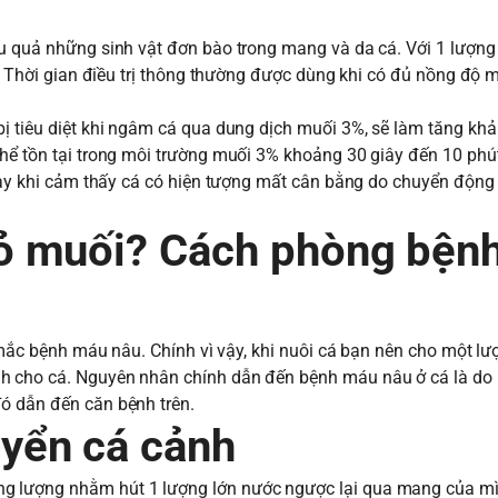
ệu quả những sinh vật đơn bào trong mang và da cá. Với 1 lượn
p. Thời gian điều trị thông thường được dùng khi có đủ nồng độ 
bị tiêu diệt khi ngâm cá qua dung dịch muối 3%, sẽ làm tăng kh
thể tồn tại trong môi trường muối 3% khoảng 30 giây đến 10 phú
ngay khi cảm thấy cá có hiện tượng mất cân bằng do chuyển động 
 muối? Cách phòng bện
ị mắc bệnh máu nâu. Chính vì vậy, khi nuôi cá bạn nên cho một l
nh cho cá. Nguyên nhân chính dẫn đến bệnh máu nâu ở cá là do
ó dẫn đến căn bệnh trên.
yển cá cảnh
g lượng nhằm hút 1 lượng lớn nước ngược lại qua mang của m