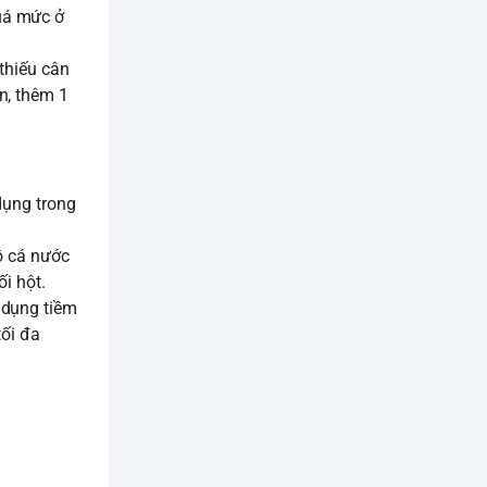
uá mức ở
thiếu cân
n, thêm 1
dụng trong
ồ cá nước
 hột.
 dụng tiềm
tối đa