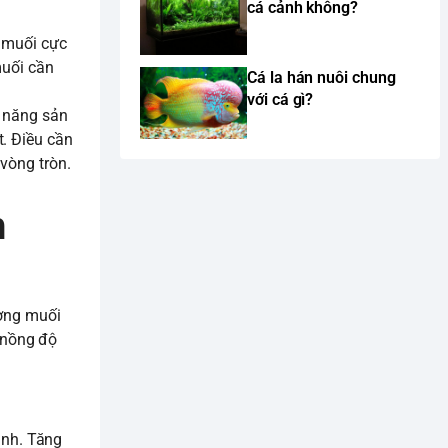
cá cảnh không?
g muối cực
muối cần
Cá la hán nuôi chung
với cá gì?
ả năng sản
t. Điều cần
vòng tròn.
h
ượng muối
 nồng độ
ình. Tăng