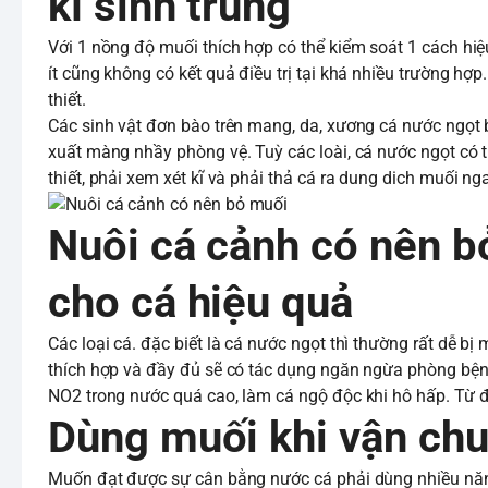
kí sinh trùng
Với 1 nồng độ muối thích hợp có thể kiểm soát 1 cách hi
ít cũng không có kết quả điều trị tại khá nhiều trường hợ
thiết.
Các sinh vật đơn bào trên mang, da, xương cá nước ngọt 
xuất màng nhầy phòng vệ. Tuỳ các loài, cá nước ngọt có 
thiết, phải xem xét kĩ và phải thả cá ra dung dich muối 
Nuôi cá cảnh có nên bỏ
cho cá hiệu quả
Các loại cá. đặc biết là cá nước ngọt thì thường rất dễ b
thích hợp và đầy đủ sẽ có tác dụng ngăn ngừa phòng bệ
NO2 trong nước quá cao, làm cá ngộ độc khi hô hấp. Từ đ
Dùng muối khi vận chu
Muốn đạt được sự cân bằng nước cá phải dùng nhiều năn