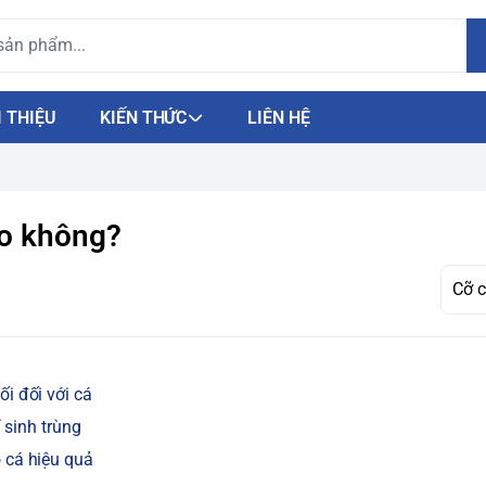
I THIỆU
KIẾN THỨC
LIÊN HỆ
̀o không?
đối với cá
 sinh trùng
á hiệu quả