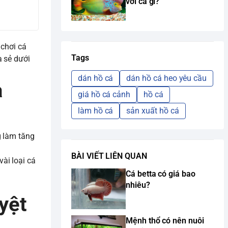
với cá gì?
 chơi cá
Tags
 sẻ dưới
dán hồ cá
dán hồ cá heo yêu cầu
a
giá hồ cá cảnh
hồ cá
làm hồ cá
sản xuất hồ cá
g làm tăng
BÀI VIẾT LIÊN QUAN
ài loại cá
Cá betta có giá bao
nhiêu?
yệt
Mệnh thổ có nên nuôi