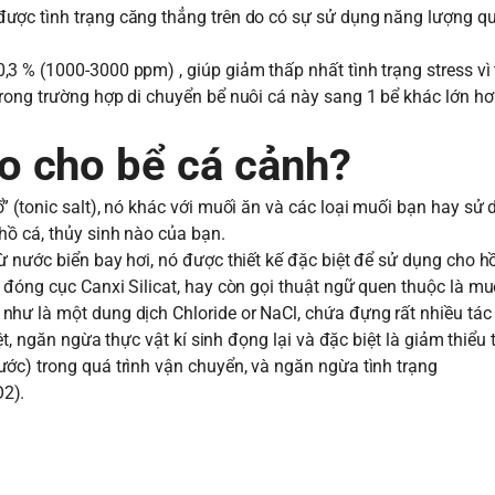
ược tình trạng căng thẳng trên do có sự sử dụng năng lượng q
 % (1000-3000 ppm) , giúp giảm thấp nhất tình trạng stress vì 
rong trường hợp di chuyển bể nuôi cá này sang 1 bể khác lớn hơ
o cho bể cá cảnh?
 (tonic salt), nó khác với muối ăn và các loại muối bạn hay sử 
hồ cá, thủy sinh nào của bạn.
 nước biển bay hơi, nó được thiết kế đặc biệt để sử dụng cho h
óng cục Canxi Silicat, hay còn gọi thuật ngữ quen thuộc là muối
 như là một dung dịch Chloride or NaCl, chứa đựng rất nhiều tác
t, ngăn ngừa thực vật kí sinh đọng lại và đặc biệt là giảm thiểu 
ớc) trong quá trình vận chuyển, và ngăn ngừa tình trạng
2).