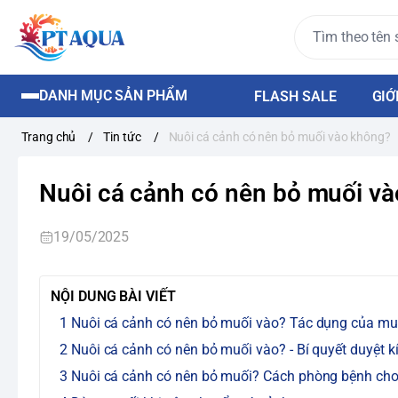
DANH MỤC SẢN PHẨM
FLASH SALE
GIỚ
Trang chủ
/
Tin tức
/
Nuôi cá cảnh có nên bỏ muối vào không?
Nuôi cá cảnh có nên bỏ muối va
19/05/2025
NỘI DUNG BÀI VIẾT
Nuôi cá cảnh có nên bỏ muối vào? Tác dụng của muối 
Nuôi cá cảnh có nên bỏ muối vào? - Bí quyết duyệt kí
Nuôi cá cảnh có nên bỏ muối? Cách phòng bệnh cho c