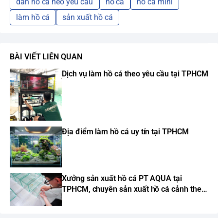
dán hồ cá heo yêu cầu
hồ cá
hồ cá mini
làm hồ cá
sản xuất hồ cá
BÀI VIẾT LIÊN QUAN
Dịch vụ làm hồ cá theo yêu cầu tại TPHCM
Địa điểm làm hồ cá uy tín tại TPHCM
Xưởng sản xuất hồ cá PT AQUA tại
TPHCM, chuyên sản xuất hồ cá cảnh theo
yêu cầu