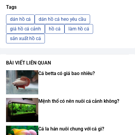
Tags
dán hồ cá
dán hồ cá heo yêu cầu
giá hồ cá cảnh
hồ cá
làm hồ cá
sản xuất hồ cá
BÀI VIẾT LIÊN QUAN
Cá betta có giá bao nhiêu?
Mệnh thổ có nên nuôi cá cảnh không?
Cá la hán nuôi chung với cá gì?