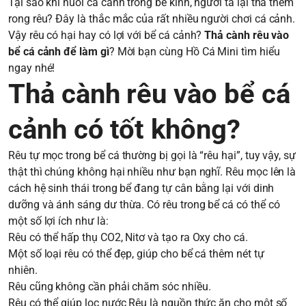
Tại sao khi nuôi cá cảnh trong bể kính, người ta lại thả thêm
rong rêu? Đây là thắc mắc của rất nhiều người chơi cá cảnh.
Vậy rêu có hại hay có lợi với bể cá cảnh?
Thả cành rêu vào
bể cá cảnh để làm gì
? Mời bạn cùng Hồ Cá Mini tìm hiểu
ngay nhé!
Thả cành rêu vào bể cá
cảnh có tốt không?
Rêu tự mọc trong bể cá thường bị gọi là “rêu hại”, tuy vậy, sự
thật thì chúng không hại nhiều như bạn nghĩ. Rêu mọc lên là
cách hệ sinh thái trong bể đang tự cân bằng lại với dinh
dưỡng và ánh sáng dư thừa. Có rêu trong bể cá có thể có
một số lợi ích như là:
Rêu có thể hấp thụ CO2, Nitơ và tạo ra Oxy cho cá.
Một số loại rêu có thể đẹp, giúp cho bể cá thêm nét tự
nhiên.
Rêu cũng không cần phải chăm sóc nhiều.
Rêu có thể giúp lọc nước Rêu là nguồn thức ăn cho một số